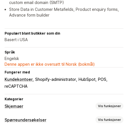
custom email domain (SMTP)
Store Data in Customer Metafields, Product enquiry forms,
Advance form builder
Populært blant butikker som din
Basert i USA
Språk
Engelsk
Denne appen er ikke oversatt til Norsk (bokmål)
Fungerer med
Kundekontoer
Shopify-administrator
HubSpot
POS
reCAPTCHA
Kategorier
Skjemaer
Vis funksjoner
Skjematyper
Spørreundersøkelser
Vis funksjoner
Programmer
Bestillinger
Kontakter
Tilpasset