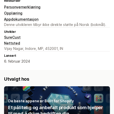
Ressurser
Personvernerklæring
Opplæring
Appdokumentasjon
Denne utvikleren tilbyr ikke direkte støtte på Norsk (bokmål).
Utvikler
SureCust
Nettsted
Vijay Nagar, Indore, MP, 452001, IN
Lansert
6. februar 2024
Utvalgt hos
De beste appene er Built for Shopify
Et pålitelig og anbefalt produkt som hjelper
til med å drive bedriften din.