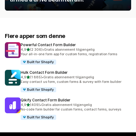
Flere apper som denne
Powerful Contact Form Builder
av 5 stjerner
4,9
(2 306)
•
Gratis abonnement tilgjengelig
Totalt 2306 omtaler
Your all-in-one form app for custom forms, registration forms
Built for Shopify
Hulk Contact Form Builder
av 5 stjerner
4,9
(1 885)
•
Gratis abonnement tilgjengelig
Totalt 1885 omtaler
Easy contact us form, custom forms & survey with form builder
Built for Shopify
Qikify Contact Form Builder
av 5 stjerner
4,9
(409)
•
Gratis abonnement tilgjengelig
Totalt 409 omtaler
No-code form builder for custom forms, contact forms, surveys
Built for Shopify