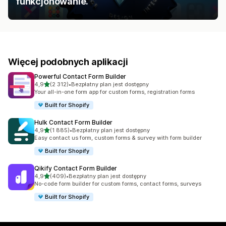
funkcjonowanie.
Więcej podobnych aplikacji
Powerful Contact Form Builder
na 5 gwiazdek
4,9
(2 312)
•
Bezpłatny plan jest dostępny
Łączna liczba recenzji: 2312
Your all-in-one form app for custom forms, registration forms
Built for Shopify
Hulk Contact Form Builder
na 5 gwiazdek
4,9
(1 885)
•
Bezpłatny plan jest dostępny
Łączna liczba recenzji: 1885
Easy contact us form, custom forms & survey with form builder
Built for Shopify
Qikify Contact Form Builder
na 5 gwiazdek
4,9
(409)
•
Bezpłatny plan jest dostępny
Łączna liczba recenzji: 409
No-code form builder for custom forms, contact forms, surveys
Built for Shopify