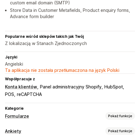
custom email domain (SMTP)
Store Data in Customer Metafields, Product enquiry forms,
Advance form builder
Popularne wśród sklepów takich jak Twój
Z lokalizacją w Stanach Zjednoczonych
Języki
Angielski
Ta aplikacja nie została przetłumaczona na język Polski
Współpracuje z
Konta klientów
Panel administracyjny Shopify
HubSpot
POS
reCAPTCHA
Kategorie
Formularze
Pokaż funkcje
Typy formularzy
Ankiety
Pokaż funkcje
Aplikacje
Bookings
Kontakty
Niestandardowe
Opinie