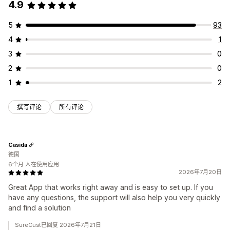
4.9
提交管理
数据管理
电子邮件
数据导出
验证码
5
93
电子邮件回复
数据导出
控制面板
表单限制
历史记录
分析
4
1
验证码
3
0
2
0
1
2
撰写评论
所有评论
Casida
德国
6个月 人在使用应用
2026年7月20日
Great App that works right away and is easy to set up. If you
have any questions, the support will also help you very quickly
and find a solution
SureCust已回复 2026年7月21日