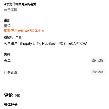
深受您的同类商店的喜爱
位于美国
语言
英语
这款应用未翻译成简体中文
适配以下产品：
客户账户
Shopify 后台
HubSpot
POS
reCAPTCHA
类别
表单
显示功能
表单类型
问卷调查
显示功能
申请
预约
联系人
自定义
反馈
文件上传
多个步骤
新闻通讯
表单自定义
定价报价
注册
问卷调查
批发
条件逻辑
自定义样式
文件上传
模板
多页面
自定义
评论
(96)
问卷类型
自定义字段
自定义 CSS
自定义 JavaScript
嵌入式表单
整体评分
客户满意度
产品反馈
电子邮件模板
动态逻辑
条件逻辑