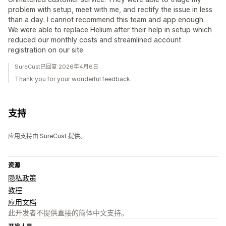
problem with setup, meet with me, and rectify the issue in less
than a day. I cannot recommend this team and app enough.
We were able to replace Helium after their help in setup which
reduced our monthly costs and streamlined account
registration on our site.
SureCust已回复 2026年4月6日
Thank you for your wonderful feedback.
支持
应用支持由 SureCust 提供。
资源
隐私政策
教程
应用文档
此开发者不提供直接的简体中文支持。