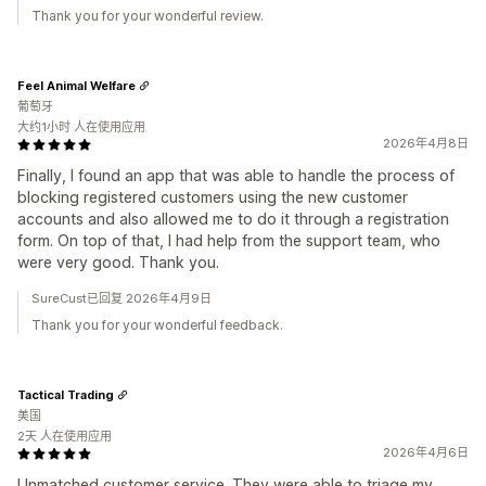
Thank you for your wonderful review.
Feel Animal Welfare
葡萄牙
大约1小时 人在使用应用
2026年4月8日
Finally, I found an app that was able to handle the process of
blocking registered customers using the new customer
accounts and also allowed me to do it through a registration
form. On top of that, I had help from the support team, who
were very good. Thank you.
SureCust已回复 2026年4月9日
Thank you for your wonderful feedback.
Tactical Trading
美国
2天 人在使用应用
2026年4月6日
Unmatched customer service. They were able to triage my