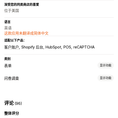
深受您的同类商店的喜爱
位于美国
语言
英语
这款应用未翻译成简体中文
适配以下产品：
客户账户
Shopify 后台
HubSpot
POS
reCAPTCHA
类别
表单
显示功能
表单类型
问卷调查
显示功能
申请
预约
联系人
自定义
反馈
文件上传
多个步骤
新闻通讯
表单自定义
定价报价
注册
问卷调查
批发
条件逻辑
自定义样式
文件上传
模板
多页面
自定义
评论
(96)
问卷类型
自定义字段
自定义 CSS
自定义 JavaScript
嵌入式表单
整体评分
客户满意度
产品反馈
电子邮件模板
动态逻辑
条件逻辑