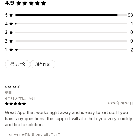
4.9
提交管理
数据管理
电子邮件
数据导出
验证码
5
93
电子邮件回复
数据导出
控制面板
表单限制
历史记录
分析
4
1
验证码
3
0
2
0
1
2
撰写评论
所有评论
Casida
德国
6个月 人在使用应用
2026年7月20日
Great App that works right away and is easy to set up. If you
have any questions, the support will also help you very quickly
and find a solution
SureCust已回复 2026年7月21日