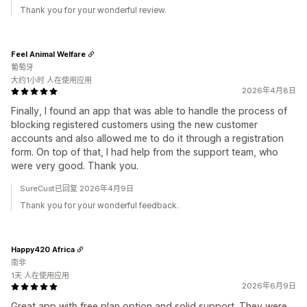
Thank you for your wonderful review.
Feel Animal Welfare
葡萄牙
大约1小时 人在使用应用
2026年4月8日
Finally, I found an app that was able to handle the process of
blocking registered customers using the new customer
accounts and also allowed me to do it through a registration
form. On top of that, I had help from the support team, who
were very good. Thank you.
SureCust已回复 2026年4月9日
Thank you for your wonderful feedback.
Happy420 Africa
南非
1天 人在使用应用
2026年6月9日
Great app with free plan option and solid support. They were