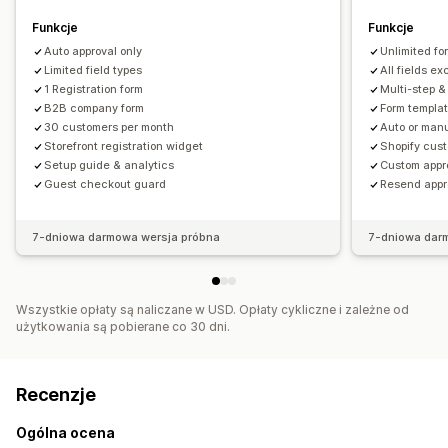
Wbudowane formularze
Szablony e-maili
Wielojęzyczne
Logika dynamiczna
Logika warunkowa
Pole wyboru RODO
Funkcje
Funkcje
Auto approval only
Unlimited f
Zarządzanie danymi
Limited field types
All fields ex
Odpowiedzi e-mail
1 Registration form
Automatyczna synchronizacja
Multi-step 
B2B company form
Form templa
Eksport danych
Pulpit
Limity formularzy
30 customers per month
Auto or manu
Śledzenie statusu
Historia
Analizy
Storefront registration widget
Shopify cus
Setup guide & analytics
Custom appro
Guest checkout guard
Resend appr
7-dniowa darmowa wersja próbna
7-dniowa dar
Wszystkie opłaty są naliczane w USD. Opłaty cykliczne i zależne od
użytkowania są pobierane co 30 dni.
Recenzje
Ogólna ocena