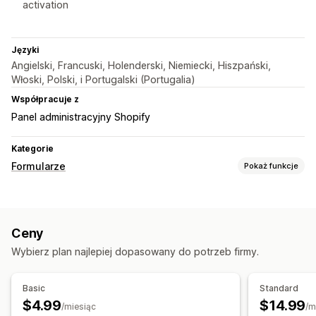
activation
Języki
Angielski, Francuski, Holenderski, Niemiecki, Hiszpański,
Włoski, Polski, i Portugalski (Portugalia)
Współpracuje z
Panel administracyjny Shopify
Kategorie
Formularze
Pokaż funkcje
Typy formularzy
Aplikacje
Kontakty
Niestandardowe
Przesyłanie pliku
Ceny
Wiele kroków
Rejestracje
Sprzedaż hurtowa
Wybierz plan najlepiej dopasowany do potrzeb firmy.
Dostosowanie
Edytor „przeciągnij i upuść”
Czcionka i kolor
Basic
Standard
Pola niestandardowe
Niestandardowy CSS
$4.99
$14.99
/miesiąc
/m