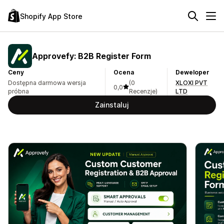
Shopify App Store
Approvefy: B2B Register Form
Ceny
Ocena
Deweloper
Dostępna darmowa wersja
(0
XLOXI PVT
0,0
próbna
Recenzje)
LTD
Zainstaluj