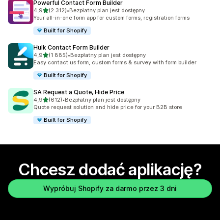
Powerful Contact Form Builder
na 5 gwiazdek
4,9
(2 312)
•
Bezpłatny plan jest dostępny
Łączna liczba recenzji: 2312
Your all-in-one form app for custom forms, registration forms
Built for Shopify
Hulk Contact Form Builder
na 5 gwiazdek
4,9
(1 885)
•
Bezpłatny plan jest dostępny
Łączna liczba recenzji: 1885
Easy contact us form, custom forms & survey with form builder
Built for Shopify
SA Request a Quote, Hide Price
na 5 gwiazdek
4,9
(612)
•
Bezpłatny plan jest dostępny
Łączna liczba recenzji: 612
Quote request solution and hide price for your B2B store
Built for Shopify
Chcesz dodać aplikację?
Wypróbuj Shopify za darmo przez 3 dni