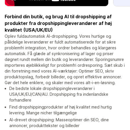
Forbind din butik, og brug AI til dropshipping af
produkter fra dropshippingleverandører af høj
kvalitet (USA/UK/EU)
Oplev fuldautomatisk AI-dropshipping. Vores hurtige og
pålidelige leverandører er fuldt automatiserede for at sikre
problemfri integration, hvor ordrer behandles og klargøres
automatisk. Få glæde af synkronisering af lager og priser
døgnet rundt mellem din butik og leverandører. Sporingsnumre
importeres øjeblikkeligt for problemfri ordresporing. Sæt skub i
din forretning med vores AI-værktøjer: Optimer SEO, skriv
produktopslag, forbedr billeder, og opret effektive annoncer.
Gør det hele enklere, og skaler med vores alt-i-en-løsning.
De bedste lokale dropshippingleverandører i
USA/UK/EU/CAN/AU. Dropshipping fra indenlandske
forhandlere
Find dropshippingprodukter af høj kvalitet med hurtig
levering. Mange nicher tilgængelige
AI-drevet dropshipping: Masseoptimer din SEO, dine
annoncer, produkttekster og billeder