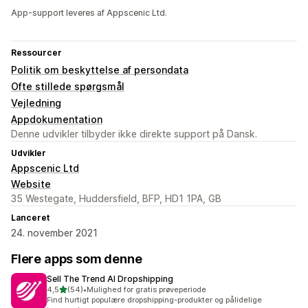
App-support leveres af Appscenic Ltd.
Ressourcer
Politik om beskyttelse af persondata
Ofte stillede spørgsmål
Vejledning
Appdokumentation
Denne udvikler tilbyder ikke direkte support på Dansk.
Udvikler
Appscenic Ltd
Website
35 Westegate, Huddersfield, BFP, HD1 1PA, GB
Lanceret
24. november 2021
Flere apps som denne
Sell The Trend AI Dropshipping
ud af 5 stjerner
4,5
(54)
•
Mulighed for gratis prøveperiode
54 anmeldelser i alt
Find hurtigt populære dropshipping-produkter og pålidelige