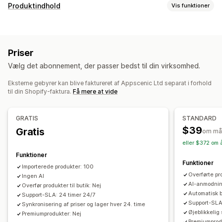
Produkter, du kan sælge
Produktindhold
Vis funktioner
Tøj og tilbehør
Tasker og kufferter
Hus og have
Indholdstyper
Sundhed og skønhed
Mad og drikke
Elektronik
Titler
SEO-beskrivelser
SEO-titler
Tags
Kunsthåndværk
Underholdning og medier
Legetøj og spil
Priser
Opslag på sociale medier
Babyprodukter
Sportsprodukter
Produkter til kæledyr
Vælg det abonnement, der passer bedst til din virksomhed.
Møbler
Erhverv og kontor
Hardware
Auto
Skabelse af indhold
Veletablerede produkter
Eksterne gebyrer kan blive faktureret af Appscenic Ltd separat i forhold
Generering med kunstig intelligens
Billedredigering
til din Shopify-faktura.
Få mere at vide
Indkøbslokationer
SEO
Australien
Belgien
Bulgarien
Canada
Danmark
Automatisk optimering
Søgning efter søgeord
GRATIS
STANDARD
De Forenede Arabiske Emirater
Frankrig
Grækenland
$39
Optimering af webadresser
Gratis
Analyser
om må
Irland
Israel
Italien
Mexico
Moldova
Norge
Polen
eller $372 om 
Rumænien
Spanien
Storbritannien
Sverige
Tjekkiet
Funktioner
Funktioner
Tyrkiet
Tyskland
USA
Ungarn
Østrig
Importerede produkter: 100
Overførte pr
Ingen AI
AI-anmodnin
Overfør produkter til butik: Nej
Automatisk b
Support-SLA: 24 timer 24/7
Support-SLA:
Synkronisering af priser og lager hver 24. time
Øjeblikkelig
Premiumprodukter: Nej
Premiumprod