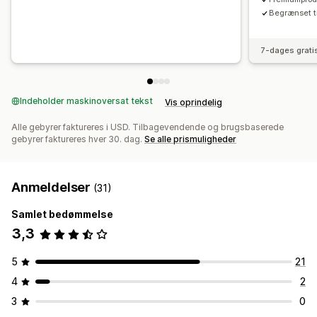
Begrænset ti
7-dages grati
Indeholder maskinoversat tekst
Vis oprindelig
Alle gebyrer faktureres i USD. Tilbagevendende og brugsbaserede
gebyrer faktureres hver 30. dag.
Se alle prismuligheder
Anmeldelser
(31)
Samlet bedømmelse
3,3
5
21
4
2
3
0