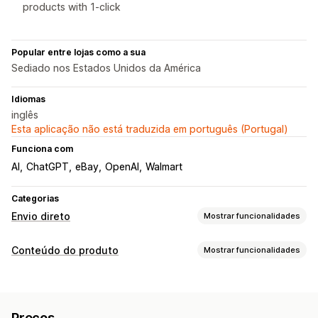
products with 1-click
Popular entre lojas como a sua
Sediado nos Estados Unidos da América
Idiomas
inglês
Esta aplicação não está traduzida em português (Portugal)
Funciona com
AI
ChatGPT
eBay
OpenAI
Walmart
Categorias
Envio direto
Mostrar funcionalidades
Produtos que pode vender
Conteúdo do produto
Mostrar funcionalidades
Vestuário e acessórios
Malas e bagagem
Casa e jardim
Tipos de conteúdo
Saúde e beleza
Comida e bebida
Eletrónica
Títulos
Descrições SEO
Títulos SEO
Etiquetas
Artes e artesanato
Preços