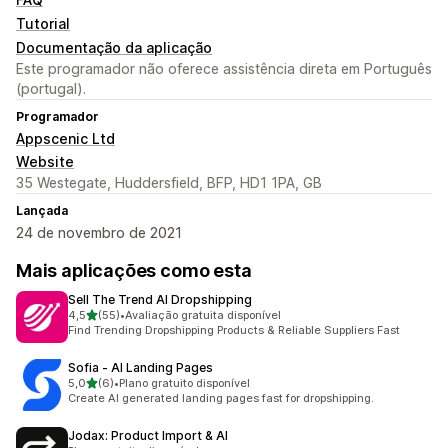
Tutorial
Documentação da aplicação
Este programador não oferece assistência direta em Português
(portugal).
Programador
Appscenic Ltd
Website
35 Westegate, Huddersfield, BFP, HD1 1PA, GB
Lançada
24 de novembro de 2021
Mais aplicações como esta
Sell The Trend AI Dropshipping
de 5 estrelas
4,5
(55)
•
Avaliação gratuita disponível
55 total de avaliações
Find Trending Dropshipping Products & Reliable Suppliers Fast
Sofia ‑ AI Landing Pages
de 5 estrelas
5,0
(6)
•
Plano gratuito disponível
6 total de avaliações
Create AI generated landing pages fast for dropshipping.
Jodax: Product Import & AI