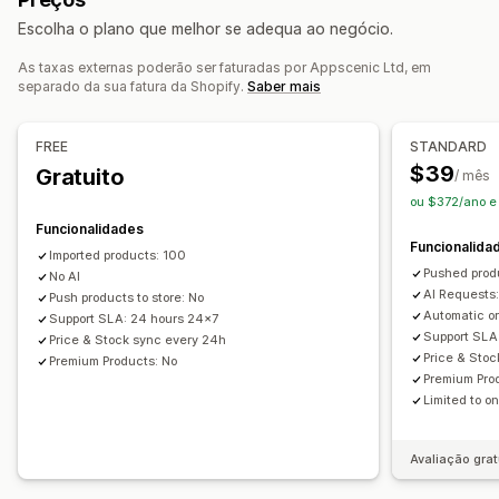
Publicações nas redes sociais
Entretenimento e conteúdos multimédia
Escolha o plano que melhor se adequa ao negócio.
Brinquedos e jogos
Produtos de bebé
Criação de conteúdos
Produtos desportivos
Produtos para animais
Mobiliário
As taxas externas poderão ser faturadas por Appscenic Ltd, em
Geração por IA
Edição de imagem
separado da sua fatura da Shopify.
Saber mais
Empresas e escritório
Equipamento
Automóveis
SEO
Produtos maduros
Otimização automática
Pesquisa de palavras-chave
FREE
STANDARD
Locais de aquisição
$39
Otimização de URL
Gratuito
Análise de dados
/ mês
Alemanha
Austrália
Bulgária
Bélgica
Canadá
Chéquia
ou $372/ano e
Dinamarca
Emirados Árabes Unidos
Espanha
Funcionalidades
Funcionalida
Estados Unidos
França
Grécia
Hungria
Irlanda
Israel
Imported products: 100
Pushed prod
No AI
Itália
Moldávia
México
Noruega
Polónia
Reino Unido
AI Requests
Push products to store: No
Roménia
Suécia
Turquia
Áustria
Automatic o
Support SLA: 24 hours 24x7
Support SLA
Price & Stock sync every 24h
Price & Stoc
Premium Products: No
Premium Pro
Limited to o
Avaliação grat