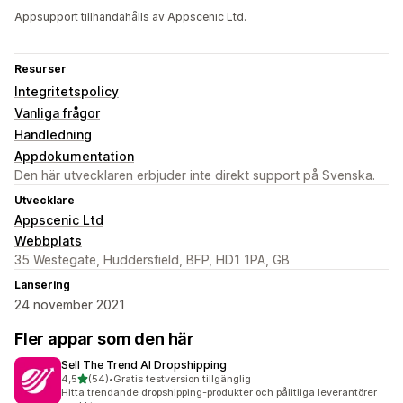
Appsupport tillhandahålls av Appscenic Ltd.
Resurser
Integritetspolicy
Vanliga frågor
Handledning
Appdokumentation
Den här utvecklaren erbjuder inte direkt support på Svenska.
Utvecklare
Appscenic Ltd
Webbplats
35 Westegate, Huddersfield, BFP, HD1 1PA, GB
Lansering
24 november 2021
Fler appar som den här
Sell The Trend AI Dropshipping
av 5 stjärnor
4,5
(54)
•
Gratis testversion tillgänglig
54 recensioner totalt
Hitta trendande dropshipping-produkter och pålitliga leverantörer