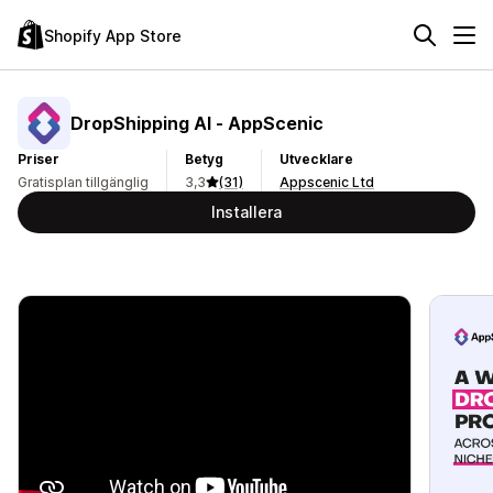
Shopify App Store
DropShipping AI ‑ AppScenic
Priser
Betyg
Utvecklare
Gratisplan tillgänglig
3,3
(31)
Appscenic Ltd
Installera