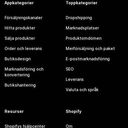
Appkategorier
Toppkategorier
Försäljningskanaler
Dropshipping
Hitta produkter
Marknadsplatser
Sälja produkter
Produktomdömen
Order och leverans
Merförsäljning och paket
Butiksdesign
E-postmarknadsföring
Marknadsföring och
SEO
konvertering
Leverans
Butikshantering
Valuta och språk
Resurser
Shopify
Shopifys hjälpcenter
Om