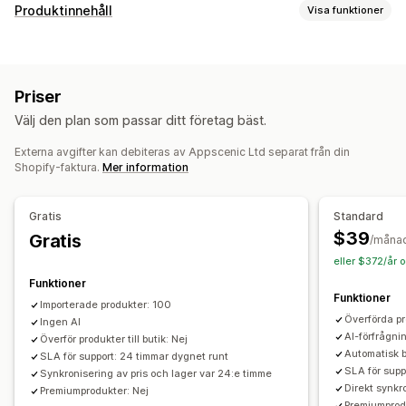
Vilka produkter du kan köpa in
Produktinnehåll
Visa funktioner
Kläder och accessoarer
Väskor och bagage
Innehållstyper
Hem och trädgård
Hälsa och skönhet
Mat och dryck
Titlar
SEO-beskrivningar
SEO-titlar
Taggar
Elektronik
Konst och hantverk
Underhållning och media
Priser
Sociala medieposter
Leksaker och spel
Babyprodukter
Sportprodukter
Välj den plan som passar ditt företag bäst.
Husdjursprodukter
Möbler
Skapande av innehåll
Företags- och kontorsprodukter
Maskinvara
Bilprodukter
Externa avgifter kan debiteras av Appscenic Ltd separat från din
AI-generering
Bildredigering
Shopify-faktura.
Mer information
Vuxenprodukter
SEO
Inköpsställen
Automatisk optimering
Sökordsforskning
URL-optimering
Gratis
Standard
Australien
Belgien
Bulgarien
Danmark
Frankrike
$39
Analysverktyg
Gratis
/måna
Förenade Arabemiraten
Grekland
Irland
Israel
Italien
eller $372/år 
Kanada
Mexiko
Moldavien
Norge
Polen
Rumänien
Funktioner
Funktioner
Spanien
Storbritannien
Sverige
Tjeckien
Turkiet
Importerade produkter: 100
Överförda pr
Ingen AI
Tyskland
USA
Ungern
Österrike
AI-förfrågni
Överför produkter till butik: Nej
Automatisk b
SLA för support: 24 timmar dygnet runt
SLA för supp
Synkronisering av pris och lager var 24:e timme
Direkt synkr
Premiumprodukter: Nej
Premiumprod