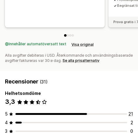
Begränsat ti
Prova gratis i
Innehåller automatöversatt text
Visa original
Alla avgifter debiteras i USD. Återkommande och användningsbaserade
avgifter faktureras var 30:e dag.
Se alla prisalternativ
Recensioner
(31)
Helhetsomdöme
3,3
5
21
4
2
3
0