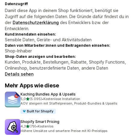
Datenzugriff
Damit diese App in deinem Shop funktioniert, benötigt sie
Zugriff auf die folgenden Daten. Die Gründe dafür findest du in
der
Datenschutzerklärung
des Entwicklers bzw. der
Entwicklerin.
Kund:innendaten einsehen:
Sensible Daten, Geräte- und Aktivitätsdaten
Daten von Mitarbeiter:innen und Beitragenden einsehen:
Shop-Inhaber
Shop-Daten anzeigen und bearbeiten:
Kunden, Produkte, Bestellungen, Rabatte, Shopify Functions,
Onlineshop, benutzerdefinierte Daten, andere Daten
Details sehen
Mehr Apps wie diese
Kaching Bundles App & Upsells
von 5 Sternen
5,0
(5.095)
•
Kostenlose Installation
5095 Rezensionen insgesamt
AOV steigern mit Staffelpreisen, Produkt-Bundles & Upsells
Built for Shopify
Shopify Smart Pricing
von 5 Sternen
4,3
(79)
•
Kostenlos
79 Rezensionen insgesamt
Höhere Umsätze und smartere Preise mit KI-Preistipps