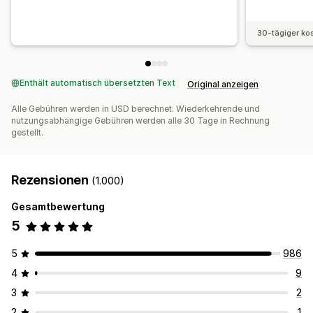
Kostenloser Versand
BOGO
Abonnements
Massenpreise
Großhandelspreise
Dynamische Preise
Individuelle Preise
30-tägiger ko
Enthält automatisch übersetzten Text
Original anzeigen
Alle Gebühren werden in USD berechnet. Wiederkehrende und
nutzungsabhängige Gebühren werden alle 30 Tage in Rechnung
gestellt.
Rezensionen
(1.000)
Gesamtbewertung
5
5
986
4
9
3
2
2
1