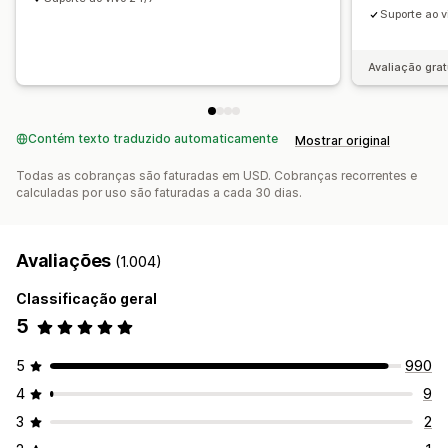
Suporte ao v
Histórico de preço
Análise de tendências
Relatórios
Frete grátis
"Compre um e leve dois"
Assinaturas
Painéis de controle
Análises
Preços em massa
Preços de atacado
Preços dinâmicos
Avaliação grat
Preços personalizados
Contém texto traduzido automaticamente
Mostrar original
Todas as cobranças são faturadas em USD. Cobranças recorrentes e
calculadas por uso são faturadas a cada 30 dias.
Avaliações
(1.004)
Classificação geral
5
5
990
4
9
3
2