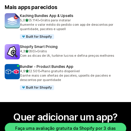
Mais apps parecidos
Kaching Bundles App & Upsells
de 5 estrelas
5,0
(5.114)
•
Grátis para instalar
5114 avaliações ao todo
Aumente o valor médio do pedido com app de descontos por
quantidade, pacotes e upsell
Built for Shopify
Shopify Smart Pricing
de 5 estrelas
4,3
(80)
•
Grátis
80 avaliações ao todo
Com as dicas de IA, turbine lucros e defina preços melhores
Bundler ‑ Product Bundles App
de 5 estrelas
4,9
(2.501)
•
Plano gratuito disponível
2501 avaliações ao todo
Ganhe mais com ofertas de pacotes, upsells de pacotes e
descontos por quantidade
Built for Shopify
Quer adicionar um app?
Faça uma avaliação gratuita da Shopify por 3 dias