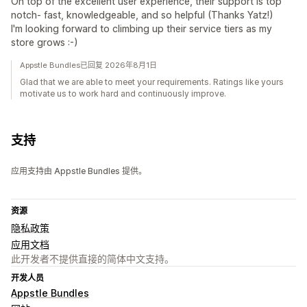
On top of the excellent user experience, their support is top
notch- fast, knowledgeable, and so helpful (Thanks Yatz!)
I'm looking forward to climbing up their service tiers as my
store grows :-)
Appstle Bundles已回复 2026年8月1日
Glad that we are able to meet your requirements. Ratings like yours
motivate us to work hard and continuously improve.
支持
应用支持由 Appstle Bundles 提供。
资源
隐私政策
应用文档
此开发者不提供直接的简体中文支持。
开发人员
Appstle Bundles