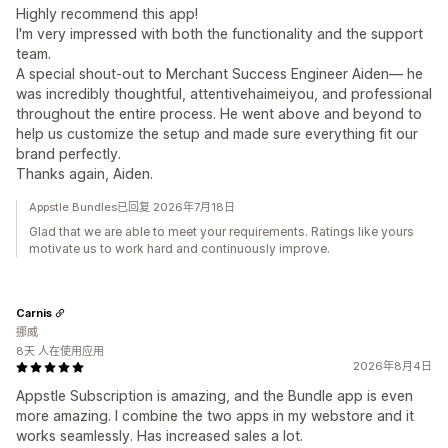
Highly recommend this app!
I'm very impressed with both the functionality and the support
team.
A special shout-out to Merchant Success Engineer Aiden— he
was incredibly thoughtful, attentivehaimeiyou, and professional
throughout the entire process. He went above and beyond to
help us customize the setup and made sure everything fit our
brand perfectly.
Thanks again, Aiden.
Appstle Bundles已回复 2026年7月18日
Glad that we are able to meet your requirements. Ratings like yours
motivate us to work hard and continuously improve.
Carnis
挪威
8天 人在使用应用
2026年8月4日
Appstle Subscription is amazing, and the Bundle app is even
more amazing. I combine the two apps in my webstore and it
works seamlessly. Has increased sales a lot.