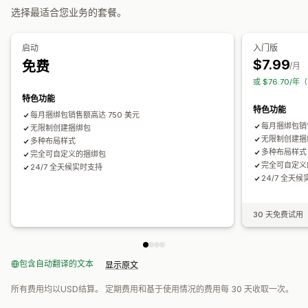
选择最适合您业务的套餐。
价格协商
限时抢购
安排日程
批量编辑
标签
筛选条件
您可以设置的定价
恢复定价
固定定价
分层定价
数量折扣
折扣
批量折扣
固定折扣
启动
入门版
监控
百分比折扣
购物车折扣
免运费
买一送一
订阅
批量定价
$7.99
免费
/月
价格跟踪
价格提醒
价格历史记录
趋势分析
报告
控制面板
批发价
动态定价
自定义定价
或 $76.70/年
分析
特色功能
特色功能
每月捆绑包销售额高达 750 美元
每月捆绑包销售
无限制创建捆绑包
无限制创建捆
多种布局样式
多种布局样式
完全可自定义的捆绑包
完全可自定义
24/7 全天候实时支持
24/7 全天
30 天免费试用
包含自动翻译的文本
显示原文
所有费用均以USD结算。 定期费用和基于使用情况的费用每 30 天收取一次。