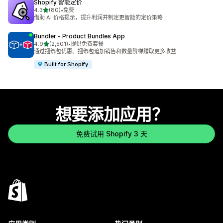
Shopify 智能定价
星（满分 5 星）
4.3
(80)
•
免费
总共 80 条评论
借助 AI 价格提示，提升利润并制定更智能的定价策略
Bundler ‑ Product Bundles App
星（满分 5 星）
4.9
(2,501)
•
提供免费套餐
总共 2501 条评论
通过捆绑包优惠、捆绑包追加销售和数量阶梯赚取更多收益
Built for Shopify
想要添加应用？
免费试用 Shopify 3 天