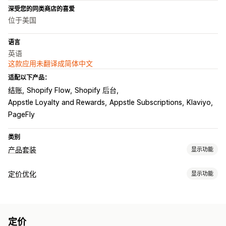
深受您的同类商店的喜爱
位于美国
语言
英语
这款应用未翻译成简体中文
适配以下产品：
结账
Shopify Flow
Shopify 后台
Appstle Loyalty and Rewards
Appstle Subscriptions
Klaviyo
PageFly
类别
产品套装
显示功能
套装类型
定价优化
显示功能
固定套装
合装包
混搭套装
多属性套装
无限选择套装
定价管理
自选套装盒
礼品盒
神秘礼盒
样品包
订阅套盒
批发套装
定价规则
利用 AI 设置的规则
百分比折扣
固定折扣
批量折扣
增销套装
交叉销售套装
组合购买
相关产品
数字产品
实体产品
定价
分层折扣
自定义定价
自动重新定价
价格匹配
自动匹配
自定义套装