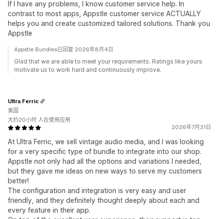
If I have any problems, I know customer service help. In
contrast to most apps, Appstle customer service ACTUALLY
helps you and create customized tailored solutions. Thank you
Appstle
Appstle Bundles已回复 2026年8月4日
Glad that we are able to meet your requirements. Ratings like yours
motivate us to work hard and continuously improve.
Ultra Ferric
美国
大约20小时 人在使用应用
2026年7月31日
At Ultra Ferric, we sell vintage audio media, and I was looking
for a very specific type of bundle to integrate into our shop.
Appstle not only had all the options and variations I needed,
but they gave me ideas on new ways to serve my customers
better!
The configuration and integration is very easy and user
friendly, and they definitely thought deeply about each and
every feature in their app.