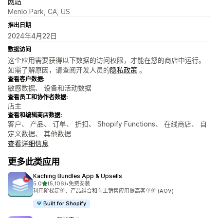
网站
Menlo Park, CA, US
推出日期
2024年4月22日
数据访问
这个应用需要获得以下数据的访问权限，才能在您的商店中运行。
如需了解原因，请查阅开发人员的
隐私政策
。
查看客户数据:
敏感数据、 设备和活动数据
查看员工和协作者数据:
店主
查看和编辑商店数据:
客户、 产品、 订单、 折扣、 Shopify Functions、 在线商店、 自
定义数据、 其他数据
查看详细信息
更多此类应用
Kaching Bundles App & Upsells
星（满分 5 星）
5.0
(5,106)
•
免费安装
总共 5106 条评论
利用阶梯定价、产品组合和向上销售应用提高客单价 (AOV)
Built for Shopify