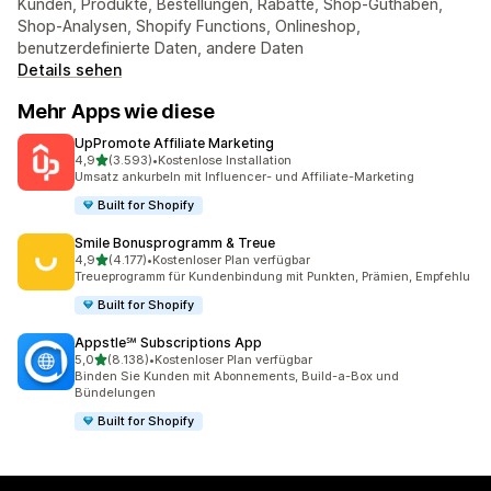
Kunden, Produkte, Bestellungen, Rabatte, Shop-Guthaben,
Shop-Analysen, Shopify Functions, Onlineshop,
benutzerdefinierte Daten, andere Daten
Details sehen
Mehr Apps wie diese
UpPromote Affiliate Marketing
von 5 Sternen
4,9
(3.593)
•
Kostenlose Installation
3593 Rezensionen insgesamt
Umsatz ankurbeln mit Influencer- und Affiliate-Marketing
Built for Shopify
Smile Bonusprogramm & Treue
von 5 Sternen
4,9
(4.177)
•
Kostenloser Plan verfügbar
4177 Rezensionen insgesamt
Treueprogramm für Kundenbindung mit Punkten, Prämien, Empfehlu
Built for Shopify
Appstle℠ Subscriptions App
von 5 Sternen
5,0
(8.138)
•
Kostenloser Plan verfügbar
8138 Rezensionen insgesamt
Binden Sie Kunden mit Abonnements, Build-a-Box und
Bündelungen
Built for Shopify