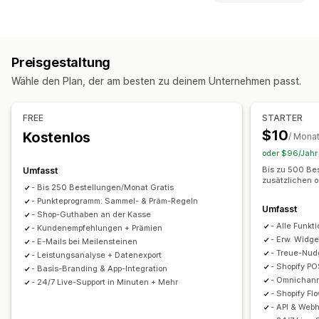
Programmtypen
Prämienprogramme
VIP-Stufen
Empfehlungen
Preisgestaltung
Cashback-Programme
Individuelle Programme
Wähle den Plan, der am besten zu deinem Unternehmen passt.
Prämien, die du anbieten kannst
Punkte
Rabatte
Coupons
Cashback
Shop-Guthaben
FREE
STARTER
POS-Prämien
Versandtarife
Kostenloser Versand
$10
Kostenlos
/ Mona
Kostenlose Produkte
Badges
Individuelle Prämien
oder $96/Jahr 
Bis zu 500 Be
Umfasst
zusätzlichen 
- Bis 250 Bestellungen/Monat Gratis
- Punkteprogramm: Sammel- & Präm-Regeln
Umfasst
- Shop-Guthaben an der Kasse
- Alle Funkt
- Kundenempfehlungen + Prämien
- Erw. Widg
- E-Mails bei Meilensteinen
- Treue-Nud
- Leistungsanalyse + Datenexport
- Shopify P
- Basis-Branding & App-Integration
- Omnichann
- 24/7 Live-Support in Minuten + Mehr
- Shopify Fl
- API & Web