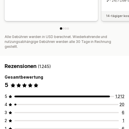
- 24/7 Live-
14-tägiger ko
Alle Gebühren werden in USD berechnet. Wiederkehrende und
nutzungsabhängige Gebühren werden alle 30 Tage in Rechnung
gestellt.
Rezensionen
(1.245)
Gesamtbewertung
5
5
1.212
4
20
3
6
2
1
1
6