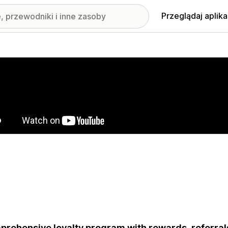
Przeglądaj aplika
nione obrazy w galerii
rehensive loyalty program with rewards, referrals,