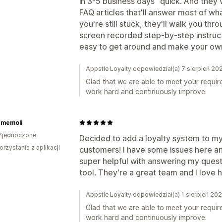
in 3-5 business days" quick. And they'v
FAQ articles that'll answer most of wh
you're still stuck, they'll walk you thr
screen recorded step-by-step instructi
easy to get around and make your own
Appstle Loyalty odpowiedział(a) 7 sierpień 20
Glad that we are able to meet your requir
work hard and continuously improve.
 memoli
Zjednoczone
Decided to add a loyalty system to my
orzystania z aplikacji
customers! I have some issues here a
super helpful with answering my quest
tool. They're a great team and I love 
Appstle Loyalty odpowiedział(a) 1 sierpień 20
Glad that we are able to meet your requir
work hard and continuously improve.