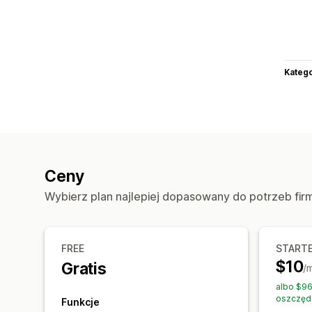
Katego
Ceny
Wybierz plan najlepiej dopasowany do potrzeb fir
FREE
START
$10
Gratis
/
albo $96
oszczęd
Funkcje