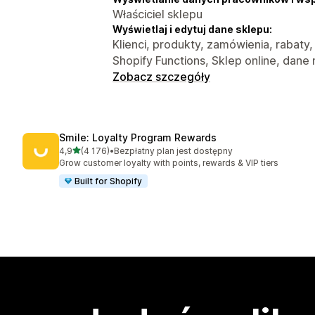
Właściciel sklepu
Wyświetlaj i edytuj dane sklepu:
Klienci, produkty, zamówienia, rabaty,
Shopify Functions, Sklep online, dane
Zobacz szczegóły
Smile: Loyalty Program Rewards
na 5 gwiazdek
4,9
(4 176)
•
Bezpłatny plan jest dostępny
Łączna liczba recenzji: 4176
Grow customer loyalty with points, rewards & VIP tiers
Built for Shopify