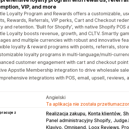
mption, VIP, and more
le Loyalty Program and Rewards offers a customizable, user-
ts, Rewards, Referrals, VIP perks, Cart and Checkout rede
ty and retention. 'Built for Shopify', with native Shopify POS 
le Loyalty boosts revenue, growth, and CLTV. Smartly gam
ages and multiple currencies with robust and innovative fe
xible loyalty & reward programs with points, referrals, store
tomizable loyalty programs in multi-language/multi-currenc
hanced customer engagement with cart and checkout point
ive Appstle Membership integration to drive wholesale sale
prehensive integrations with POS, email, upsell, reviews,
Angielski
Ta aplikacja nie została przetłumaczon
pracuje z
Realizacja zakupu
Konta klientów
Sh
Panel administracyjny Shopify
Judge.
Klaviyo, Omnisend
Loox Reviews, Pr