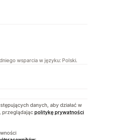
niego wsparcia w języku: Polski.
astępujących danych, aby działać w
, przeglądając
politykę prywatności
ywności
półpracowników: