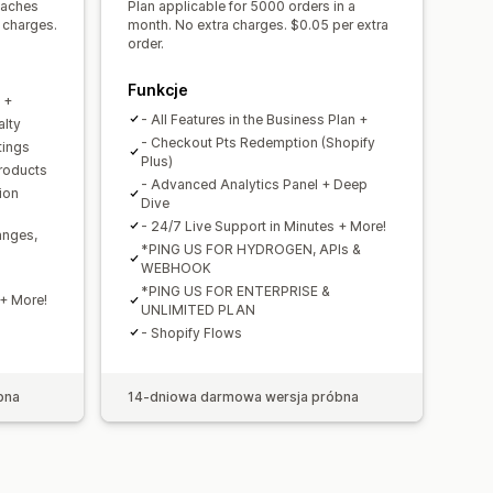
reaches
Plan applicable for 5000 orders in a
 charges.
month. No extra charges. $0.05 per extra
order.
Funkcje
n +
- All Features in the Business Plan +
alty
- Checkout Pts Redemption (Shopify
tings
Plus)
Products
- Advanced Analytics Panel + Deep
ion
Dive
- 24/7 Live Support in Minutes + More!
anges,
*PING US FOR HYDROGEN, APIs &
WEBHOOK
*PING US FOR ENTERPRISE &
 + More!
UNLIMITED PLAN
- Shopify Flows
bna
14-dniowa darmowa wersja próbna