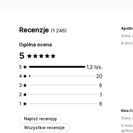
Recenzje
Apoth
(1 246)
Stany 
8 dni k
Ogólna ocena
5
5
1,2 tys.
4
20
3
6
2
1
1
6
Kiva C
Stany 
Napisz recenzję
6 mies
Wszystkie recenzje
aplikac