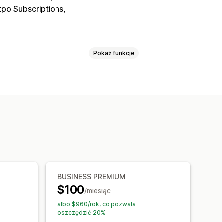
po Subscriptions
Pokaż funkcje
olecenia
Programy cashback
redyt sklepowy
Nagrody POS
rmowe produkty
Znaczki
BUSINESS PREMIUM
$100
/miesiąc
albo $960/rok, co pozwala
oszczędzić 20%