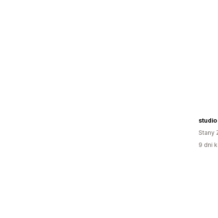
studio
Stany 
9 dni k