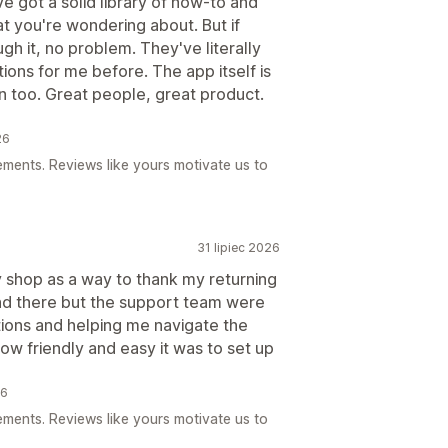
e got a solid library of how-to and
at you're wondering about. But if
ough it, no problem. They've literally
ons for me before. The app itself is
 too. Great people, great product.
26
ements. Reviews like yours motivate us to
31 lipiec 2026
 shop as a way to thank my returning
nd there but the support team were
ions and helping me navigate the
how friendly and easy it was to set up
26
ements. Reviews like yours motivate us to