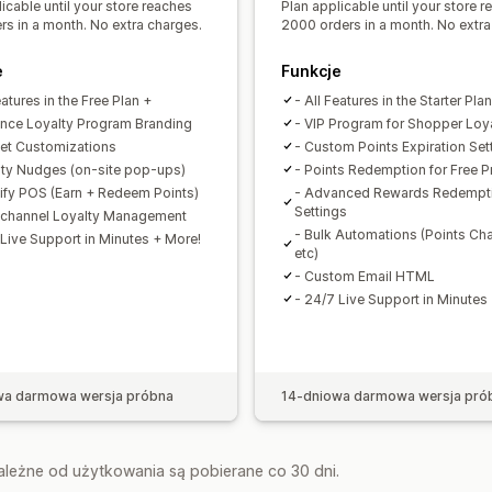
icable until your store reaches
Plan applicable until your store 
rs in a month. No extra charges.
2000 orders in a month. No extra
e
Funkcje
eatures in the Free Plan +
- All Features in the Starter Pla
nce Loyalty Program Branding
- VIP Program for Shopper Loy
et Customizations
- Custom Points Expiration Set
lty Nudges (on-site pop-ups)
- Points Redemption for Free 
ify POS (Earn + Redeem Points)
- Advanced Rewards Redempt
Settings
channel Loyalty Management
- Bulk Automations (Points Ch
 Live Support in Minutes + More!
etc)
- Custom Email HTML
- 24/7 Live Support in Minutes
wa darmowa wersja próbna
14-dniowa darmowa wersja pró
zależne od użytkowania są pobierane co 30 dni.