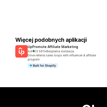
Więcej podobnych aplikacji
UpPromote Affiliate Marketing
na 5 gwiazdek
4,9
(3 591)
•
Bezpłatna instalacja
Łączna liczba recenzji: 3591
Drive referral sales loops with influencer & affiliate
program
Built for Shopify