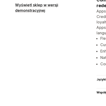
Wyświetl sklep w wersji
rede
demonstracyjnej
Appst
Credi
loyal
Appst
langu
Fle
Cus
En
Nat
Com
Języki
Współ