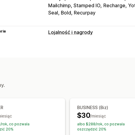
Mailchimp, Stamped IO
Recharge, Yot
Seal, Bold, Recurpay
rie
Lojalność i nagrody
Rodzaje programów
Program nagród
Progi cenowe VIP
P
Programy niestandardowe
Nagrody, które można zaoferować
Punkty
Rabaty
Kupony
Cashback
K
my.
Stawki wysyłki
Darmowa wysyłka
Da
Niestandardowe nagrody
ER
BUSINESS (Biz)
$30
miesiąc
/miesiąc
/rok, co pozwala
albo $288/rok, co pozwala
zić 20%
oszczędzić 20%