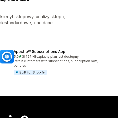
 kredyt sklepowy, analizy sklepu,
 niestandardowe, inne dane
Appstle℠ Subscriptions App
na 5 gwiazdek
5,0
(8 127)
•
Bezpłatny plan jest dostępny
Łączna liczba recenzji: 8127
Retain customers with subscriptions, subscription box,
bundles
Built for Shopify