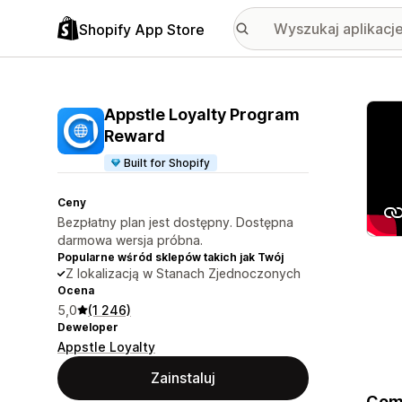
Shopify App Store
Wyróż
Appstle Loyalty Program
Reward
Built for Shopify
Ceny
Bezpłatny plan jest dostępny. Dostępna
darmowa wersja próbna.
Popularne wśród sklepów takich jak Twój
Z lokalizacją w Stanach Zjednoczonych
Ocena
5,0
(1 246)
Deweloper
Appstle Loyalty
Zainstaluj
Comp