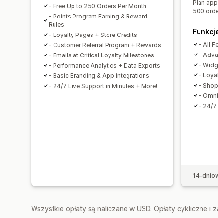
Plan appl
- Free Up to 250 Orders Per Month
500 orde
- Points Program Earning & Reward
Rules
Funkcj
- Loyalty Pages + Store Credits
- All F
- Customer Referral Program + Rewards
- Adva
- Emails at Critical Loyalty Milestones
- Widg
- Performance Analytics + Data Exports
- Loya
- Basic Branding & App integrations
- Shop
- 24/7 Live Support in Minutes + More!
- Omni
- 24/7
14-dnio
Wszystkie opłaty są naliczane w USD. Opłaty cykliczne i 