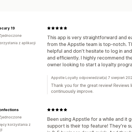
ecary 19
Zjednoczone
This app is very straightforward and 
orzystania z aplikacji
from the Appstle team is top-notch. T
helpful and don't hesitate to log in an
and efficiently. I highly recommend th
owner looking to start a loyalty progr
Appstle Loyalty odpowiedział(a) 7 sierpień 20
Thank you for the great review! Reviews 
continuously improve.
onfections
Zjednoczone
Been using Appstle for a while and it g
ięcy korzystania z
support is their top feature! They're s
ji