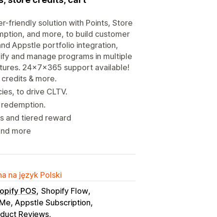
friendly solution with Points, Store
mption, and more, to build customer
and Appstle portfolio integration,
ify and manage programs in multiple
atures. 24×7x365 support available!
 credits & more.
ies, to drive CLTV.
 redemption.
s and tiered reward
 and more
a na język Polski
opify POS
Shopify Flow
Me, Appstle Subscription
oduct Reviews