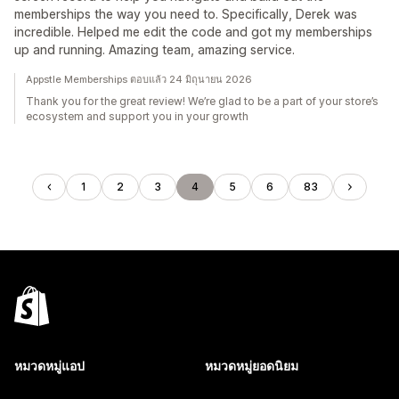
memberships the way you need to. Specifically, Derek was
incredible. Helped me edit the code and got my memberships
up and running. Amazing team, amazing service.
Appstle Memberships ตอบแล้ว 24 มิถุนายน 2026
Thank you for the great review! We’re glad to be a part of your store’s
ecosystem and support you in your growth
1
2
3
4
5
6
83
หมวดหมู่แอป
หมวดหมู่ยอดนิยม