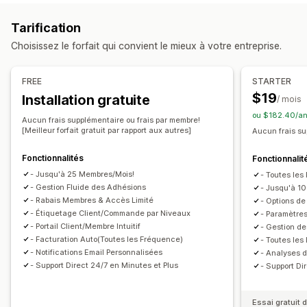
Adhésions
Niveaux VIP
Abonnements
Produits numériques
Produits physiques
Tarification
Programmes de cartes-cadeaux
Abonnements personnalisés
Choisissez le forfait qui convient le mieux à votre entreprise.
Programmes personnalisés
Tarification que vous pouvez définir
Récompenses que vous pouvez offrir
Paiements récurrents
S’abonner et économiser
FREE
STARTER
Réductions
Coupons
Cadeaux
Cartes-cadeaux
Tarification fixe
Tarification échelonnée
Freemium
$19
Installation gratuite
/ mois
Récompenses POS
Frais d’expédition
Expédition gratuite
Périodes d’essai
Paiement unique
ou $182.40/an
Aucun frais supplémentaire ou frais par membre!
Produits gratuits
Accès anticipé
Accès en exclusivité
Tarification personnalisée
[Meilleur forfait gratuit par rapport aux autres]
Aucun frais su
Avantages pour les abonnés
Services
Fonctionnalités
Fonctionnalit
Récompenses personnalisées
- Jusqu'à 25 Membres/Mois!
- Toutes les
- Gestion Fluide des Adhésions
- Jusqu'à 1
- Rabais Membres & Accès Limité
- Options d
- Étiquetage Client/Commande par Niveaux
- Paramètre
- Portail Client/Membre Intuitif
- Gestion d
- Facturation Auto(Toutes les Fréquence)
- Toutes les
- Notifications Email Personnalisées
- Analyses 
- Support Direct 24/7 en Minutes et Plus
- Support Di
Essai gratuit d