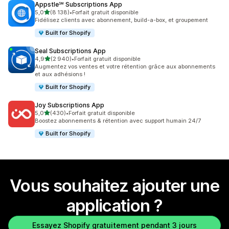
Appstle℠ Subscriptions App
étoile(s) sur 5
5,0
(8 138)
•
Forfait gratuit disponible
8138 avis au total
Fidélisez clients avec abonnement, build-a-box, et groupement
Built for Shopify
Seal Subscriptions App
étoile(s) sur 5
4,9
(2 940)
•
Forfait gratuit disponible
2940 avis au total
Augmentez vos ventes et votre rétention grâce aux abonnements
et aux adhésions !
Built for Shopify
Joy Subscriptions App
étoile(s) sur 5
5,0
(430)
•
Forfait gratuit disponible
430 avis au total
Boostez abonnements & rétention avec support humain 24/7
Built for Shopify
Vous souhaitez ajouter une
application ?
Essayez Shopify gratuitement pendant 3 jours