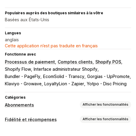
Populaires auprès des boutiques similaires à la vôtre
Basées aux États-Unis
Langues
anglais
Cette application n’est pas traduite en français
Fonctionne avec
Processus de paiement
Comptes clients
Shopify POS
Shopify Flow
Interface administrateur Shopify
Bundler - PageFly
EcomSolid - Transcy
Gorgias - UpPromote
Klaviyo - Growave
LoyaltyLion - Zapier
Yotpo - Disc Pricing
Catégories
Abonnements
Afficher les fonctionnalités
Types d’abonnement
Fidélité et récompenses
Afficher les fonctionnalités
Abonnements personnalisés
Abonnements d’accès
Types de programmes
Adhésions
Services
Colis par abonnement