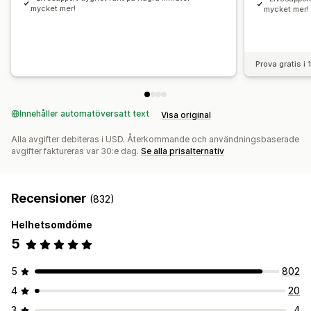
mycket mer!
mycket mer!
Prova gratis i
Innehåller automatöversatt text
Visa original
Alla avgifter debiteras i USD. Återkommande och användningsbaserade
avgifter faktureras var 30:e dag.
Se alla prisalternativ
Recensioner
(832)
Helhetsomdöme
5
5
802
4
20
3
4