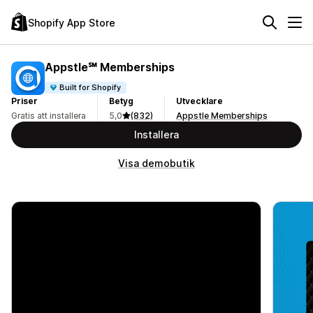
Shopify App Store
Appstle℠ Memberships
Built for Shopify
Priser
Betyg
Utvecklare
Gratis att installera
5,0
(832)
Appstle Memberships
Installera
Visa demobutik