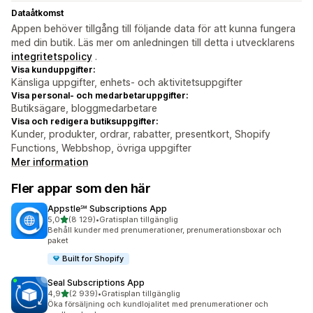
Dataåtkomst
Appen behöver tillgång till följande data för att kunna fungera
med din butik. Läs mer om anledningen till detta i utvecklarens
integritetspolicy
.
Visa kunduppgifter:
Känsliga uppgifter, enhets- och aktivitetsuppgifter
Visa personal- och medarbetaruppgifter:
Butiksägare, bloggmedarbetare
Visa och redigera butiksuppgifter:
Kunder, produkter, ordrar, rabatter, presentkort, Shopify
Functions, Webbshop, övriga uppgifter
Mer information
Fler appar som den här
Appstle℠ Subscriptions App
av 5 stjärnor
5,0
(8 129)
•
Gratisplan tillgänglig
8129 recensioner totalt
Behåll kunder med prenumerationer, prenumerationsboxar och
paket
Built for Shopify
Seal Subscriptions App
av 5 stjärnor
4,9
(2 939)
•
Gratisplan tillgänglig
2939 recensioner totalt
Öka försäljning och kundlojalitet med prenumerationer och