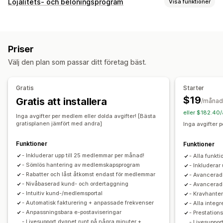
Prenumerationstyper
Lojalitets- och belöningsprogram
Visa funktioner
Prenumerationer på utvalda produkter
Programtyper
Åtkomstprenumerationer
Medlemskap
Tjänster
Medlemskap
VIP-program
Prenumerationer
Prenumerationslådor
Digitala produkter
Priser
Presentkortsprogram
Anpassade program
Fysiska produkter
Anpassade prenumerationer
Välj den plan som passar ditt företag bäst.
Belöningar som du kan erbjuda
Priser som du kan ange
Rabatter
Kuponger
Gåvor
Presentkort
Återkommande betalning
Prenumerera och spara
Gratis
Starter
Belöningar i kassan
Fraktkostnader
Fri frakt
Fasta priser
Kvantitetsbaserade priser
$19
Gratis att installera
/månad
Gratisprodukter
Tidig åtkomst
Exklusiv åtkomst
Freemium (gratis bastjänst, betala för extrafunktioner)
eller $182.40/
Inga avgifter per medlem eller dolda avgifter! [Bästa
Medlemsförmåner
Tjänster
Anpassade belöningar
Provperioder
Engångsbetalning
Anpassad prissättning
gratisplanen jämfört med andra]
Inga avgifter p
Funktioner
Funktioner
- Inkluderar upp till 25 medlemmar per månad!
- Alla funkti
- Sömlös hantering av medlemskapsprogram
- Inkluderar
- Rabatter och låst åtkomst endast för medlemmar
- Avancerad
- Nivåbaserad kund- och ordertaggning
- Avancerade
- Intuitiv kund-/medlemsportal
- Kravhanter
- Automatisk fakturering + anpassade frekvenser
- Alla integ
- Anpassningsbara e-postaviseringar
- Prestatio
- Livesupport dygnet runt på några minuter +
- Livesuppor