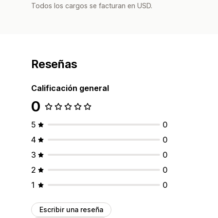
Todos los cargos se facturan en USD.
Reseñas
Calificación general
0
5
0
4
0
3
0
2
0
1
0
Escribir una reseña