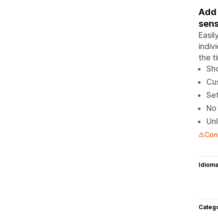
Add 
sens
Easil
indiv
the t
Sh
Cus
Set
No
Unl
Cont
Idiom
Categ