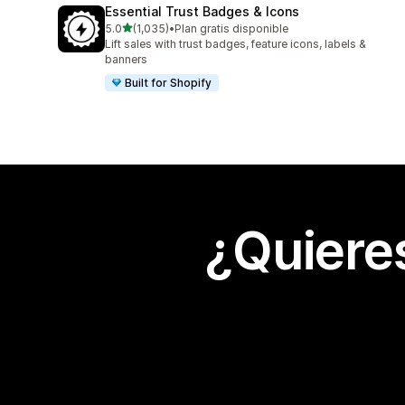
Essential Trust Badges & Icons
de 5 estrellas
5.0
(1,035)
•
Plan gratis disponible
1035 reseñas en total
Lift sales with trust badges, feature icons, labels &
banners
Built for Shopify
¿Quiere