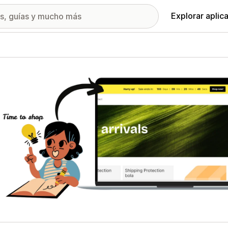
Explorar aplic
ía de imágenes destacadas