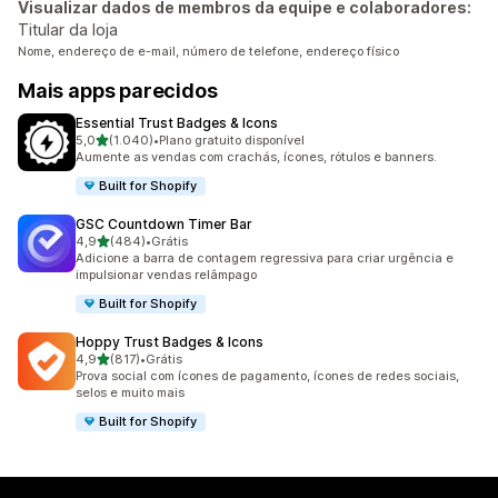
Visualizar dados de membros da equipe e colaboradores:
Titular da loja
Nome, endereço de e-mail, número de telefone, endereço físico
Mais apps parecidos
Essential Trust Badges & Icons
de 5 estrelas
5,0
(1.040)
•
Plano gratuito disponível
1040 avaliações ao todo
Aumente as vendas com crachás, ícones, rótulos e banners.
Built for Shopify
GSC Countdown Timer Bar
de 5 estrelas
4,9
(484)
•
Grátis
484 avaliações ao todo
Adicione a barra de contagem regressiva para criar urgência e
impulsionar vendas relâmpago
Built for Shopify
Hoppy Trust Badges & Icons
de 5 estrelas
4,9
(817)
•
Grátis
817 avaliações ao todo
Prova social com ícones de pagamento, ícones de redes sociais,
selos e muito mais
Built for Shopify