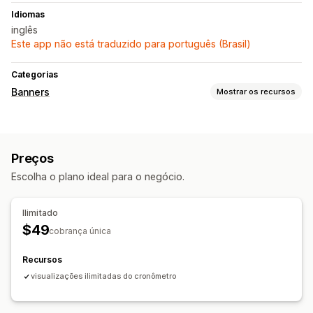
Idiomas
inglês
Este app não está traduzido para português (Brasil)
Categorias
Banners
Mostrar os recursos
Tipo de banner
Contagem regressiva
Preços
Personalização
Escolha o plano ideal para o negócio.
Posição do banner
Tela adesiva
Ilimitado
$49
cobrança única
Recursos
visualizações ilimitadas do cronômetro