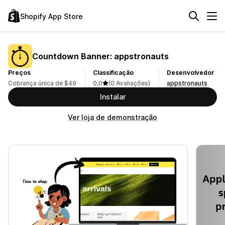
Shopify App Store
Countdown Banner: appstronauts
Preços
Classificação
Desenvolvedor
Cobrança única de $49
0,0
(0 Avaliações)
appstronauts
Instalar
Ver loja de demonstração