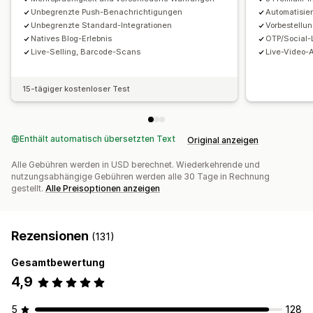
Unbegrenzte Push-Benachrichtigungen
Automatisie
Unbegrenzte Standard-Integrationen
Vorbestellu
Natives Blog-Erlebnis
OTP/Social-
Live-Selling, Barcode-Scans
Live-Video-
15-tägiger kostenloser Test
Enthält automatisch übersetzten Text
Original anzeigen
Alle Gebühren werden in USD berechnet. Wiederkehrende und
nutzungsabhängige Gebühren werden alle 30 Tage in Rechnung
gestellt.
Alle Preisoptionen anzeigen
Rezensionen
(131)
Gesamtbewertung
4,9
5
128