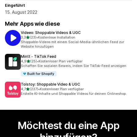
Eingeführt
15. August 2022
Mehr Apps wie diese
Videeo: Shoppable Videos & UGC
von 5 Sternen
3,3
(23)
•
Kostenlose Installation
23 Rezensionen insgesamt
Shoppable-Videos mit einem Social-Media-ähnlichen Feed zur
Website hinzufügen
Mintt ‑ TikTok Feed
von 5 Sternen
4,9
(25)
•
Kostenloser Plan verfügbar
25 Rezensionen insgesamt
Schaffen Sie sozialen Beweis, indem Sie TikTok-Feed anzeigen
Built for Shopify
Tolstoy: Shoppable Video & UGC
von 5 Sternen
4,7
(237)
•
Kostenloser Plan verfügbar
237 Rezensionen insgesamt
Erstelle KI-Inhalte und Shoppable Videos für deinen Onlineshop.
Möchtest du eine App