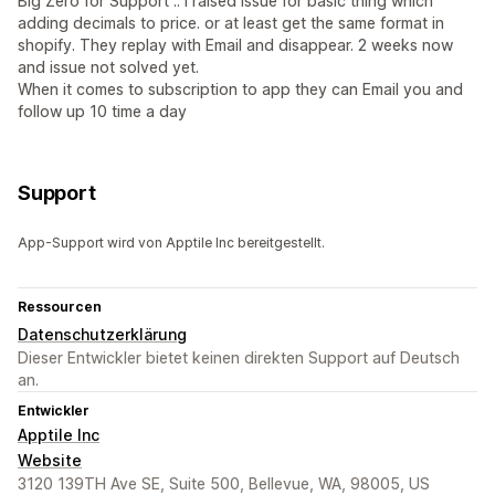
Big Zero for Support .. I raised issue for basic thing which
adding decimals to price. or at least get the same format in
shopify. They replay with Email and disappear. 2 weeks now
and issue not solved yet.
When it comes to subscription to app they can Email you and
follow up 10 time a day
Support
App-Support wird von Apptile Inc bereitgestellt.
Ressourcen
Datenschutzerklärung
Dieser Entwickler bietet keinen direkten Support auf Deutsch
an.
Entwickler
Apptile Inc
Website
3120 139TH Ave SE, Suite 500, Bellevue, WA, 98005, US