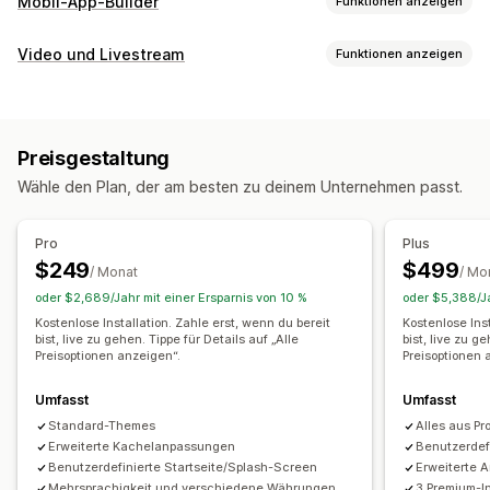
Mobil-App-Builder
Funktionen anzeigen
Anpassung
Video und Livestream
Funktionen anzeigen
App-Design
Banner
Startseite
Login
Warenkorbseite
Videoverwaltung
Produktseiten
Vorlagen
Drag-and-Drop-Editor
Shoppable Videos
Live verkaufen
Livestreams
Kollektionen
Mehrere Währungen
Mehrere Sprachen
Preisgestaltung
Live-Events
Autoplay
In den Warenkorb
Vorschau in Echtzeit
Synchronisierung in Echtzeit
Wähle den Plan, der am besten zu deinem Unternehmen passt.
Interaktives Video
Checkout
Mehrere Kanäle
Analysen
Push-Benachrichtigungen
Benachrichtigungen
Abgebrochener Warenkorb
Pro
Plus
Automatische Benachrichtigungen
Wieder auf Lager
$249
$499
/ Monat
/ Mo
Rich Media
Geplant
Segmente
oder $2,689/Jahr mit einer Ersparnis von 10 %
oder $5,388/Ja
Benutzerdefinierte Benachrichtigungen
Kostenlose Installation. Zahle erst, wenn du bereit
Kostenlose Inst
bist, live zu gehen. Tippe für Details auf „Alle
bist, live zu g
Preisoptionen anzeigen“.
Preisoptionen 
Umfasst
Umfasst
Standard-Themes
Alles aus Pr
Erweiterte Kachelanpassungen
Benutzerdef
Benutzerdefinierte Startseite/Splash-Screen
Erweiterte 
Mehrsprachigkeit und verschiedene Währungen
3 Premium-I