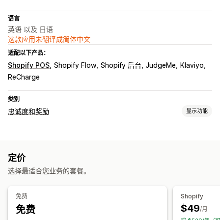
语言
英语 以及 日语
这款应用未翻译成简体中文
适配以下产品：
Shopify POS
Shopify Flow
Shopify 后台
JudgeMe
Klaviyo
ReCharge
类别
忠诚度和奖励
显示功能
计划类型
奖励计划
VIP 层级
印花卡或打卡卡
定价
您可以提供的奖励
选择最适合您业务的套餐。
积分
折扣
优惠券
POS 奖励
免运费
免费产品
会员额外权益
自定义奖励
免费
Shopify
$49
免费
/月