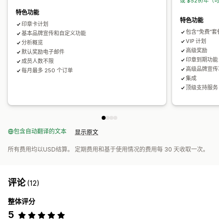
或 $529/年（
特色功能
特色功能
印章卡计划
包含“免费”
基本品牌宣传和自定义功能
VIP 计划
分析概览
高级奖励
默认奖励电子邮件
印章到期功能
成员人数不限
高级品牌宣传
每月最多 250 个订单
集成
顶级支持服务
包含自动翻译的文本
显示原文
所有费用均以USD结算。 定期费用和基于使用情况的费用每 30 天收取一次。
评论
(12)
整体评分
5