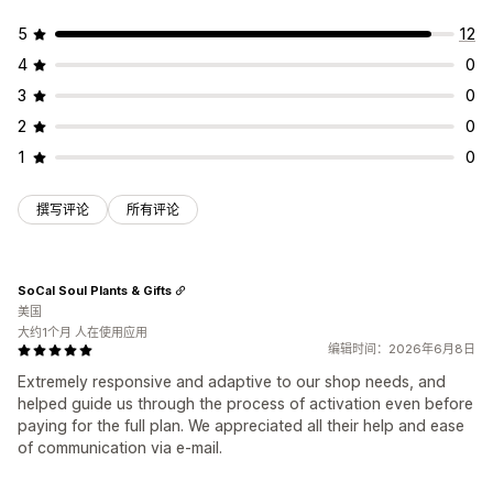
5
12
4
0
3
0
2
0
1
0
撰写评论
所有评论
SoCal Soul Plants & Gifts
美国
大约1个月 人在使用应用
编辑时间：2026年6月8日
Extremely responsive and adaptive to our shop needs, and
helped guide us through the process of activation even before
paying for the full plan. We appreciated all their help and ease
of communication via e-mail.