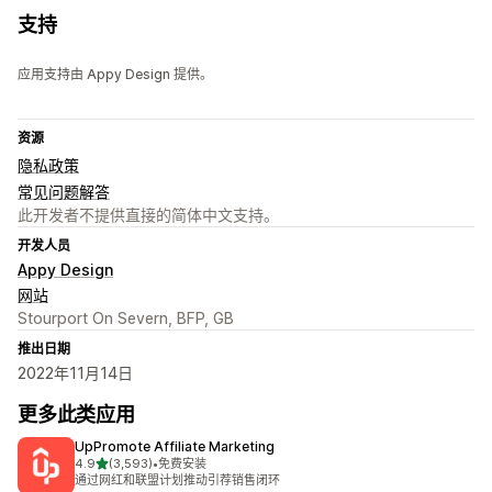
支持
应用支持由 Appy Design 提供。
资源
隐私政策
常见问题解答
此开发者不提供直接的简体中文支持。
开发人员
Appy Design
网站
Stourport On Severn, BFP, GB
推出日期
2022年11月14日
更多此类应用
UpPromote Affiliate Marketing
星（满分 5 星）
4.9
(3,593)
•
免费安装
总共 3593 条评论
通过网红和联盟计划推动引荐销售闭环