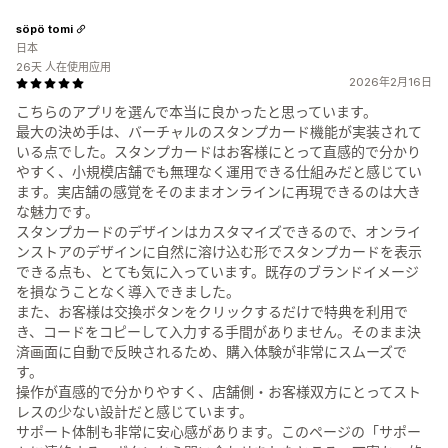
söpö tomi
日本
26天 人在使用应用
2026年2月16日
こちらのアプリを選んで本当に良かったと思っています。
最大の決め手は、バーチャルのスタンプカード機能が実装されて
いる点でした。スタンプカードはお客様にとって直感的で分かり
やすく、小規模店舗でも無理なく運用できる仕組みだと感じてい
ます。実店舗の感覚をそのままオンラインに再現できるのは大き
な魅力です。
スタンプカードのデザインはカスタマイズできるので、オンライ
ンストアのデザインに自然に溶け込む形でスタンプカードを表示
できる点も、とても気に入っています。既存のブランドイメージ
を損なうことなく導入できました。
また、お客様は交換ボタンをクリックするだけで特典を利用で
き、コードをコピーして入力する手間がありません。そのまま決
済画面に自動で反映されるため、購入体験が非常にスムーズで
す。
操作が直感的で分かりやすく、店舗側・お客様双方にとってスト
レスの少ない設計だと感じています。
サポート体制も非常に安心感があります。このページの「サポー