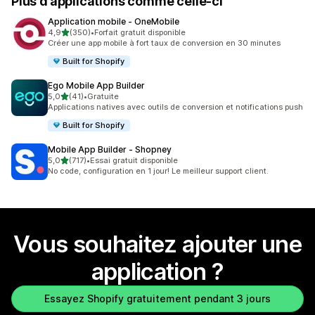
Plus d’applications comme celle-ci
Application mobile ‑ OneMobile
étoile(s) sur 5
4,9
(350)
•
Forfait gratuit disponible
350 avis au total
Créer une app mobile à fort taux de conversion en 30 minutes
Built for Shopify
Ego Mobile App Builder
étoile(s) sur 5
5,0
(41)
•
Gratuite
41 avis au total
Applications natives avec outils de conversion et notifications push
Built for Shopify
Mobile App Builder ‑ Shopney
étoile(s) sur 5
5,0
(717)
•
Essai gratuit disponible
717 avis au total
No code, configuration en 1 jour! Le meilleur support client.
Vous souhaitez ajouter une
application ?
Essayez Shopify gratuitement pendant 3 jours