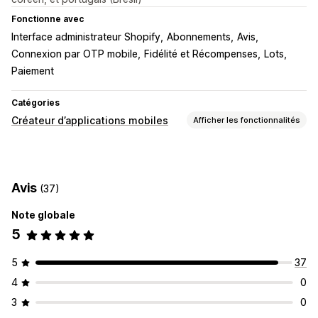
Fonctionne avec
Interface administrateur Shopify
Abonnements
Avis
Connexion par OTP mobile
Fidélité et Récompenses
Lots
Paiement
Catégories
Créateur d’applications mobiles
Afficher les fonctionnalités
Personnalisation
Création d’applications
Bannières
Page d’accueil
Avis
(37)
Connexion
Page du panier
Pages de produit
Modèles
Éditeur avec fonction de glisser-déposer
Collections
Note globale
Devises multiples
Multilingue
5
Prévisualisation en temps réel
5
37
Synchronisation en temps réel
4
0
Notifications push
3
0
Panier abandonné
Notifications automatiques