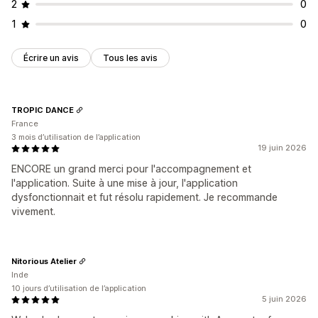
2
0
De retour en stock
Géolocalisation
Personnalisation
1
0
Promotions
Supports enrichis
Notifications personnalisées
Écrire un avis
Tous les avis
TROPIC DANCE
France
3 mois d’utilisation de l’application
19 juin 2026
ENCORE un grand merci pour l'accompagnement et
l'application. Suite à une mise à jour, l'application
dysfonctionnait et fut résolu rapidement. Je recommande
vivement.
Nitorious Atelier
Inde
10 jours d’utilisation de l’application
5 juin 2026