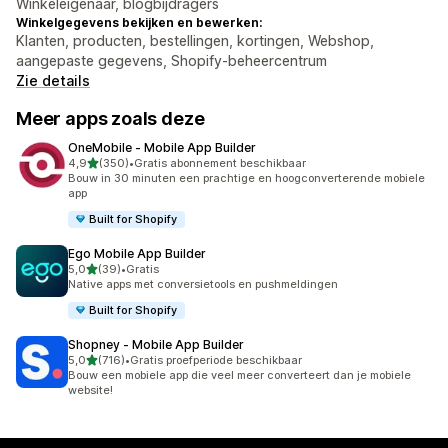
Winkeleigenaar, blogbijdragers
Winkelgegevens bekijken en bewerken:
Klanten, producten, bestellingen, kortingen, Webshop,
aangepaste gegevens, Shopify-beheercentrum
Zie details
Meer apps zoals deze
OneMobile ‑ Mobile App Builder
van 5 sterren
4,9
(350)
•
Gratis abonnement beschikbaar
350 recensies in totaal
Bouw in 30 minuten een prachtige en hoogconverterende mobiele
app
Built for Shopify
Ego Mobile App Builder
van 5 sterren
5,0
(39)
•
Gratis
39 recensies in totaal
Native apps met conversietools en pushmeldingen
Built for Shopify
Shopney ‑ Mobile App Builder
van 5 sterren
5,0
(716)
•
Gratis proefperiode beschikbaar
716 recensies in totaal
Bouw een mobiele app die veel meer converteert dan je mobiele
website!