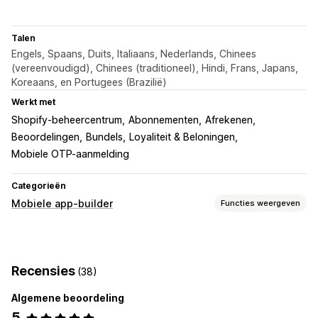
Talen
Engels, Spaans, Duits, Italiaans, Nederlands, Chinees
(vereenvoudigd), Chinees (traditioneel), Hindi, Frans, Japans,
Koreaans, en Portugees (Brazilië)
Werkt met
Shopify-beheercentrum
Abonnementen
Afrekenen
Beoordelingen
Bundels
Loyaliteit & Beloningen
Mobiele OTP-aanmelding
Categorieën
Mobiele app-builder
Functies weergeven
Aanpassing
Appdesign
Banners
Homepage
Inloggen
Recensies
(38)
Winkelwagenpagina
Productpagina's
Templates
Drag-and-drop-editor
Collecties
Meerdere valuta
Algemene beoordeling
Meerdere talen
Realtime voorbeeld
5