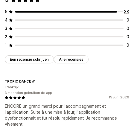
Synchronisatie in real time
5
38
Pushmeldingen
4
0
Verlaten winkelwagen
Automatische meldingen
3
0
Weer op voorraad
Geolocatie
Gepersonaliseerd
2
0
Aanbiedingen
Rich media
Aangepaste meldingen
1
0
Een recensie schrijven
Alle recensies
TROPIC DANCE
Frankrijk
3 maanden gebruiken de app
19 juni 2026
ENCORE un grand merci pour l'accompagnement et
l'application. Suite à une mise à jour, l'application
dysfonctionnait et fut résolu rapidement. Je recommande
vivement.