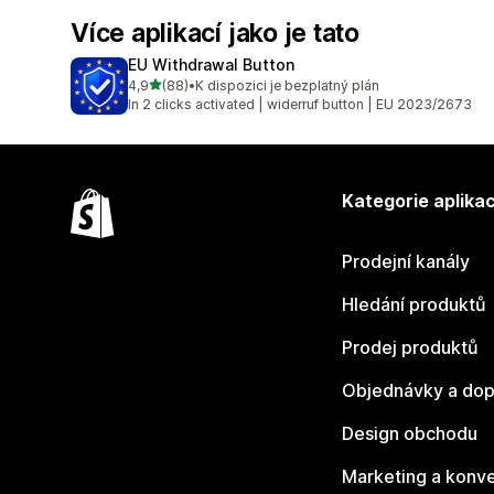
Více aplikací jako je tato
EU Withdrawal Button
z 5 hvězd
4,9
(88)
•
K dispozici je bezplatný plán
Celkový počet recenzí: 88
In 2 clicks activated | widerruf button | EU 2023/2673
Kategorie aplikac
Prodejní kanály
Hledání produktů
Prodej produktů
Objednávky a dop
Design obchodu
Marketing a konv