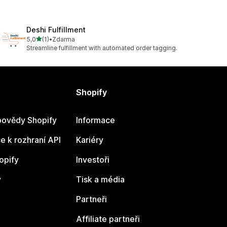
Deshi Fulfillment
z 5 hvězd
5,0
(1)
•
Zdarma
Celkový počet recenzí: 1
Streamline fulfillment with automated order tagging.
Shopify
ovědy Shopify
Informace
 k rozhraní API
Kariéry
opify
Investoři
y
Tisk a média
Partneři
Affiliate partneři