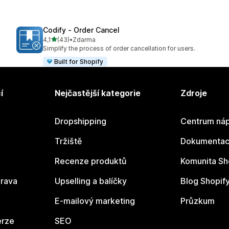
Codify ‑ Order Cancel
z 5 hvězd
4,1
(43)
•
Zdarma
Celkový počet recenzí: 43
Simplify the process of order cancellation for users.
Built for Shopify
í
Nejčastější kategorie
Zdroje
Dropshipping
Centrum náp
Tržiště
Dokumentace
Recenze produktů
Komunita Sh
rava
Upselling a balíčky
Blog Shopif
E-mailový marketing
Průzkum
erze
SEO