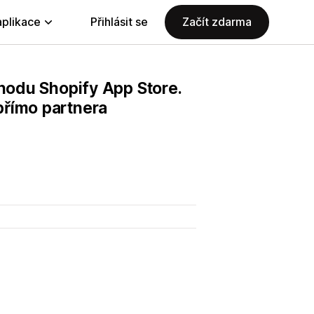
aplikace
Přihlásit se
Začít zdarma
chodu Shopify App Store.
přímo partnera