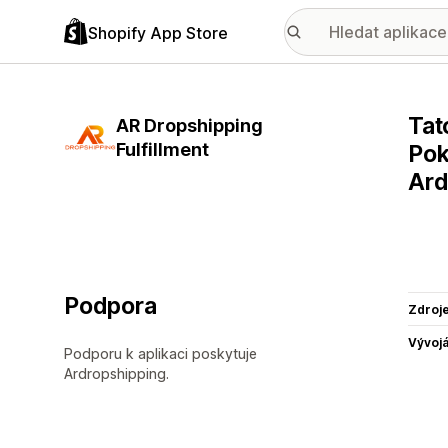
Shopify App Store
Tat
AR Dropshipping
Fulfillment
Pok
Ard
Podpora
Zdroj
Vývojá
Podporu k aplikaci poskytuje
Ardropshipping.