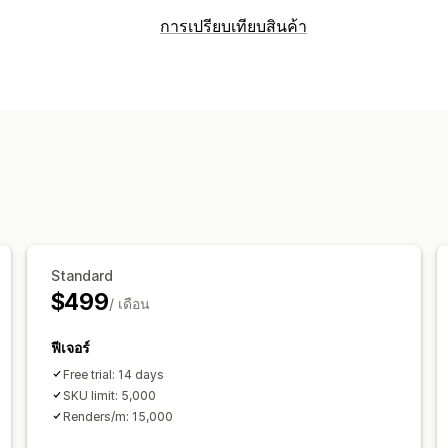
การแสดงภาพ
การเปรียบเทียบสินค้า
มุมมอง 360 องศา
ความเป็นจริงเสริม
ก
เครื่องมือเปรียบเทียบ
การปรับขนาดแบบไดนามิก
โปรแกรมดูที่
หน้าเปรียบเทียบ
การลองเสมือนจริง
สิน
ขับเคลื่อนด้วย AI
คำแนะนำ
ค้นหา
กรองและจัดเรียง
รูป
การปรับแต่ง
ตัวเลือกการแสดงผล
ตัวกำหนดค่าสินค้า
ตัวเลือกสินค้า
สินค้
เครื่องมือแก้ไขการลากและวาง
สีและแบ
การอัปโหลดไฟล์
การสร้างแบรนด์ที่กำห
การเปลี่ยนรูปแบบตามการแสดงผลบนมือถ
Standard
$499
/ เดือน
ฟีเจอร์
Free trial: 14 days
SKU limit: 5,000
Renders/m: 15,000