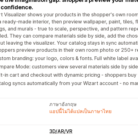
 confidence.
t Visualizer shows your products in the shopper's own ro
a ready-made interior, then preview wallpaper, paint, tiles, f
ngs, and murals - true to scale, perspective, and pattern re
lled. They can compare materials side by side, add the cho
ut leaving the visualizer. Your catalog stays in sync automati
ppers preview products in their own room photo or 250+ r
tom branding: your logo, colors & fonts. Full white label ava
pare Mode: customers view several materials side by side
lt-in cart and checkout with dynamic pricing - shoppers buy 
alog syncs automatically from your Wizart account - no ma
ภาษาอังกฤษ
แอปนี้ไม่ได้แปลเป็นภาษาไทย
3D/AR/VR