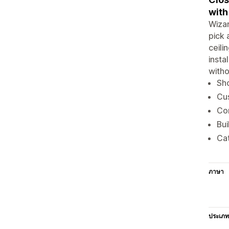
with
Wizar
pick 
ceili
insta
witho
Sho
Cus
Com
Bui
Cat
ภาษา
ประเภท