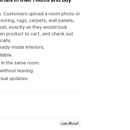
om. Customers upload a room photo or
looring, rugs, carpets, wall panels,
peat, exactly as they would look
sen product to cart, and check out
cally.
eady-made interiors.
ilable.
 in the same room.
without leaving.
nual updates.
แสดงฟีเจอร์