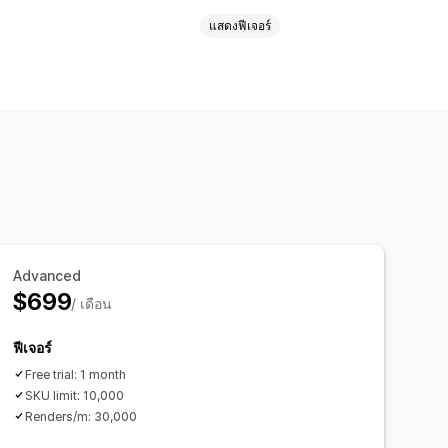
แสดงฟีเจอร์
ารลองเสมือนจริง
ฝัง
การซูม
การแสดงตัวอย่างสด
ค้าหลายรายการ
ตัวเลือกสินค้า
ภาพ
การวิเคราะห์
าที่กำหนดเอง
รูปภาพ
สี
พื้นผิว
บอักษร
หน้าสินค้า
นดเอง
ือ
Advanced
$699
/ เดือน
ฟีเจอร์
Free trial: 1 month
SKU limit: 10,000
Renders/m: 30,000