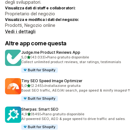
degli sviluppatori.
Visualizza dati di staff e collaboratori:
Proprietario del negozio
Visualizza e modifica i dati del negozio:
Prodotti, Negozio online
Vedi i dettagli
Altre app come questa
Judge.me Product Reviews App
stelle su 5
5,0
(43.033)
•
Piano gratuito disponibile
43033 recensioni totali
Collect unlimited product reviews, star ratings, testimonials
Built for Shopify
Tiny SEO Speed Image Optimizer
stelle su 5
5,0
(2.245)
•
Installazione gratuita
2245 recensioni totali
Boost SEO traffic, AEO/AI search, page speed & minify images!↑
Built for Shopify
Sherpas: Smart SEO
stelle su 5
4,9
(849)
•
Piano gratuito disponibile
849 recensioni totali
AI-powered SEO, AEO & page speed to drive traffic and sales.
Built for Shopify