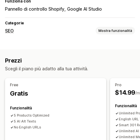
Funziona con
Pannello di controllo Shopify
Google AI Studio
Categorie
SEO
Mostra funzionalità
Strumenti SEO
Testo alternativo
Reindirizzamenti
Meta tag
Prezzi
Modifica in blocco
Generazione basata sull’IA
Scegli il piano più adatto alla tua attività.
Ottimizzazione URL
Ottimizzazione contenuti
Monitoraggio delle performance
Free
Pro
Punteggio SEO
Reportistica
Analisi dei contenuti
$14.99
Gratis
/m
Funzionalità
Funzionalità
Unlimited Pr
5 Products Optimized
English URL 
5 AI Alt Texts
Smart 301 R
No English URLs
Unlimited AI 
Unlimited M