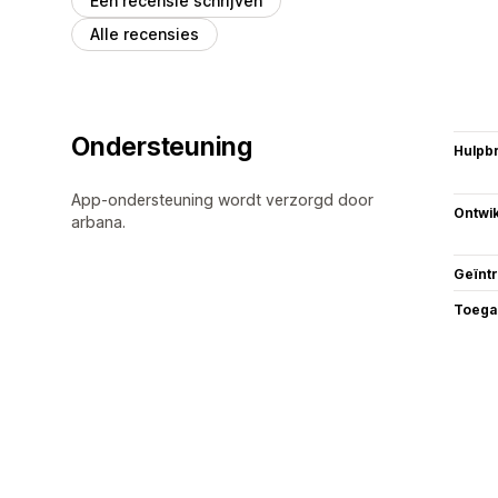
Een recensie schrijven
Alle recensies
Ondersteuning
Hulpb
App-ondersteuning wordt verzorgd door
Ontwik
arbana.
Geïnt
Toega