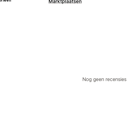
orieën
Marktplaatsen
Vermeldingsbeheer
Productsynchronisatie
Aanbodsynchr
Nog geen recensies