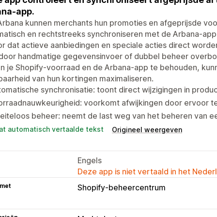
ana-app.
rbana kunnen merchants hun promoties en afgeprijsde voor
atisch en rechtstreeks synchroniseren met de Arbana-app o
r dat actieve aanbiedingen en speciale acties direct word
oor handmatige gegevensinvoer of dubbel beheer overbodig
en je Shopify-voorraad en de Arbana-app te behouden, ku
baarheid van hun kortingen maximaliseren.
omatische synchronisatie: toont direct wijzigingen in prod
rraadnauwkeurigheid: voorkomt afwijkingen door ervoor te
eiteloos beheer: neemt de last weg van het beheren van e
at automatisch vertaalde tekst
Origineel weergeven
Engels
Deze app is niet vertaald in het Neder
 met
Shopify-beheercentrum