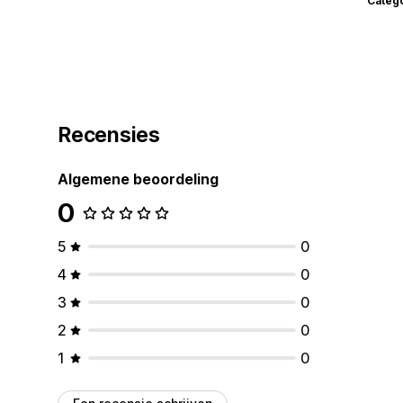
Categ
Recensies
Algemene beoordeling
0
5
0
4
0
3
0
2
0
1
0