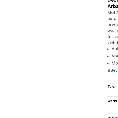
Arb
Met A
autom
ervoo
waard
tuss
zicht
Aut
Voo
Mo
Bev
Talen
Werkt