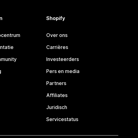
n
Shopify
pcentrum
Over ons
ntatie
Carrières
mmunity
Investeerders
g
Pers en media
Partners
Affiliates
Juridisch
Servicestatus