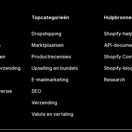
Topcategorieën
Hulpbronne
Dropshipping
Shopify-hel
n
Marktplaatsen
API-docume
pen
Productrecensies
Shopify Co
erzending
Upselling en bundels
Shopify-blo
E-mailmarketing
Research
ersie
SEO
Verzending
Valuta en vertaling