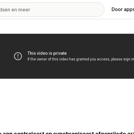
Door apps
ij met uitgelichte afbeeldingen
 app controleert en synchroniseert afgeprijsde ar