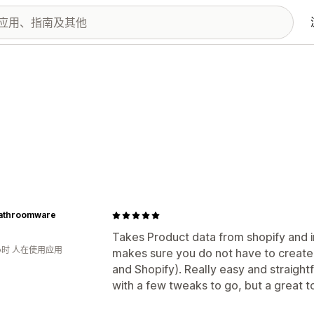
Bathroomware
Takes Product data from shopify and i
小时 人在使用应用
makes sure you do not have to create 
and Shopify). Really easy and straight
with a few tweaks to go, but a great t