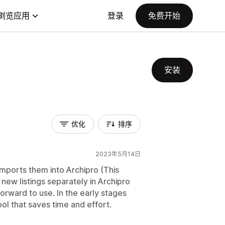
浏览应用
登录
免费开始
安装
优化
排序
2023年5月14日
mports them into Archipro (This
new listings separately in Archipro
forward to use. In the early stages
ool that saves time and effort.