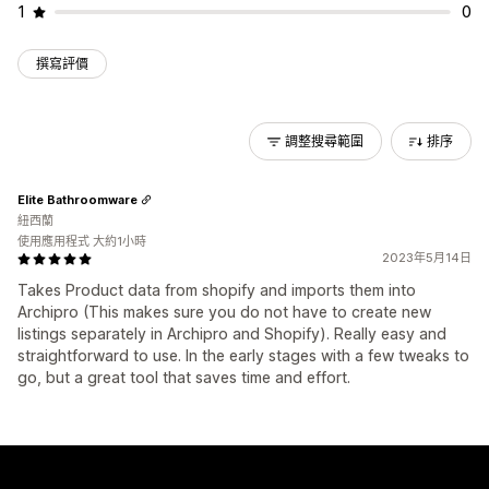
1
0
撰寫評價
調整搜尋範圍
排序
Elite Bathroomware
紐西蘭
使用應用程式 大約1小時
2023年5月14日
Takes Product data from shopify and imports them into
Archipro (This makes sure you do not have to create new
listings separately in Archipro and Shopify). Really easy and
straightforward to use. In the early stages with a few tweaks to
go, but a great tool that saves time and effort.