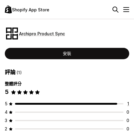
Shopify App Store
Archipro Product Sync
安裝
評論
(1)
整體評分
5
5
1
4
0
3
0
2
0