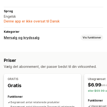
Sprog
Engelsk
Denne app er ikke oversat til Dansk
Kategorier
Mersalg og krydssalg
Vis funktioner
Tilpasning
Pop op-vinduer
Priser
Tilbud og anbefalinger
Vælg det abonnement, der passer bedst til din virksomhed.
Produktanbefalinger
GRATIS
Ubegrænset
$6.99
Gratis
om 
eller $69.99 o
Funktioner
Funktioner
Begrænset antal relaterede produkter
Ubegrænset 
Begrænset antal tilpassede årsager til relaterede