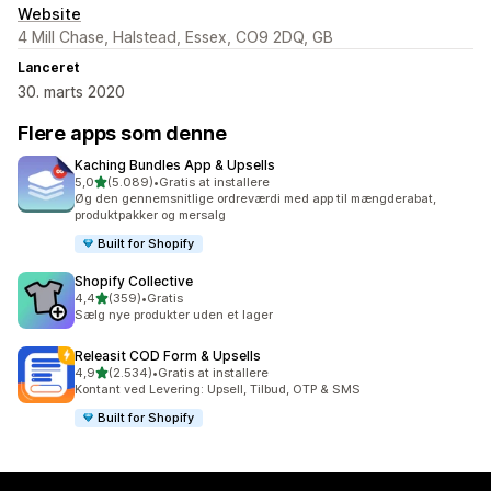
Website
4 Mill Chase, Halstead, Essex, CO9 2DQ, GB
Lanceret
30. marts 2020
Flere apps som denne
Kaching Bundles App & Upsells
ud af 5 stjerner
5,0
(5.089)
•
Gratis at installere
5089 anmeldelser i alt
Øg den gennemsnitlige ordreværdi med app til mængderabat,
produktpakker og mersalg
Built for Shopify
Shopify Collective
ud af 5 stjerner
4,4
(359)
•
Gratis
359 anmeldelser i alt
Sælg nye produkter uden et lager
Releasit COD Form & Upsells
ud af 5 stjerner
4,9
(2.534)
•
Gratis at installere
2534 anmeldelser i alt
Kontant ved Levering: Upsell, Tilbud, OTP & SMS
Built for Shopify