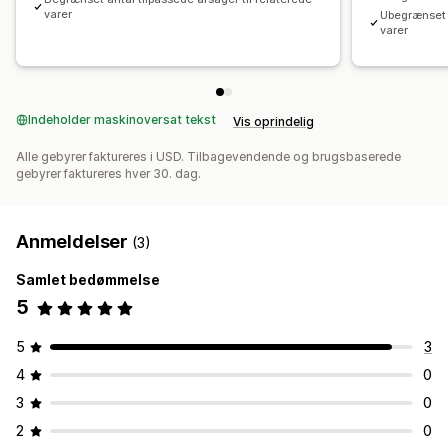
varer
Ubegrænset a
varer
Indeholder maskinoversat tekst
Vis oprindelig
Alle gebyrer faktureres i USD. Tilbagevendende og brugsbaserede
gebyrer faktureres hver 30. dag.
Anmeldelser
(3)
Samlet bedømmelse
5
5
3
4
0
3
0
2
0