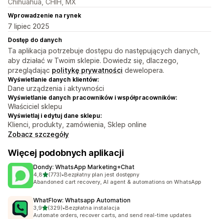
Chihuahua, CHIH, MX
Wprowadzenie na rynek
7 lipiec 2025
Dostęp do danych
Ta aplikacja potrzebuje dostępu do następujących danych,
aby działać w Twoim sklepie. Dowiedz się, dlaczego,
przeglądając
politykę prywatności
dewelopera.
Wyświetlanie danych klientów:
Dane urządzenia i aktywności
Wyświetlanie danych pracowników i współpracowników:
Właściciel sklepu
Wyświetlaj i edytuj dane sklepu:
Klienci, produkty, zamówienia, Sklep online
Zobacz szczegóły
Więcej podobnych aplikacji
Dondy: WhatsApp Marketing+Chat
na 5 gwiazdek
4,8
(773)
•
Bezpłatny plan jest dostępny
Łączna liczba recenzji: 773
Abandoned cart recovery, AI agent & automations on WhatsApp
WhatFlow: Whatsapp Automation
na 5 gwiazdek
3,9
(329)
•
Bezpłatna instalacja
Łączna liczba recenzji: 329
Automate orders, recover carts, and send real-time updates