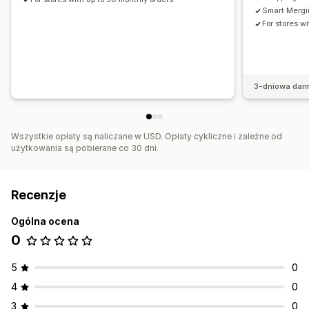
Smart Merg
For stores w
3-dniowa dar
Wszystkie opłaty są naliczane w USD. Opłaty cykliczne i zależne od
użytkowania są pobierane co 30 dni.
Recenzje
Ogólna ocena
0
5
0
4
0
3
0