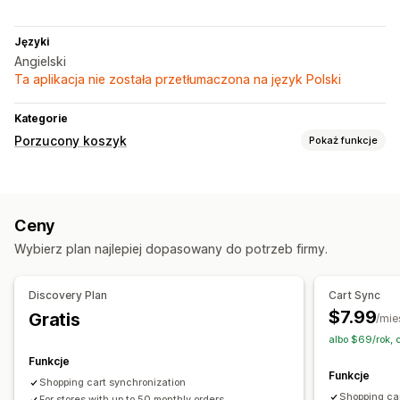
Języki
Angielski
Ta aplikacja nie została przetłumaczona na język Polski
Kategorie
Porzucony koszyk
Pokaż funkcje
Odzyskiwanie koszyka
Koszyk na wielu urządzeniach
Ceny
Wybierz plan najlepiej dopasowany do potrzeb firmy.
Discovery Plan
Cart Sync
$7.99
Gratis
/mie
albo $69/rok,
Funkcje
Funkcje
Shopping cart synchronization
Shopping ca
For stores with up to 50 monthly orders