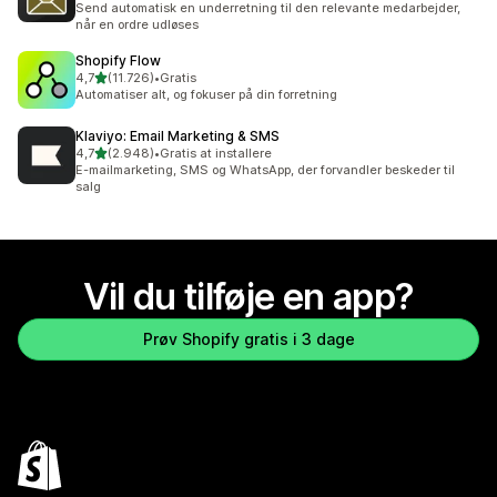
Send automatisk en underretning til den relevante medarbejder,
når en ordre udløses
Shopify Flow
ud af 5 stjerner
4,7
(11.726)
•
Gratis
11726 anmeldelser i alt
Automatiser alt, og fokuser på din forretning
Klaviyo: Email Marketing & SMS
ud af 5 stjerner
4,7
(2.948)
•
Gratis at installere
2948 anmeldelser i alt
E-mailmarketing, SMS og WhatsApp, der forvandler beskeder til
salg
Vil du tilføje en app?
Prøv Shopify gratis i 3 dage