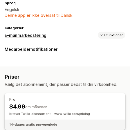
Sprog
Engelsk
Denne app er ikke oversat til Dansk
Kategorier
E-mailmarkedsføring
Vis funktioner
Kampagnetyper
Medarbejdernotifikationer
Mailkampagner
Rabatter
Mails om indkøbskurv
Mails om betaling
Forladt indkøbskurv
Forlod uden at købe
Mails, når varen er tilbage på lager
Priser
Administration af kampagner
Vælg det abonnement, der passer bedst til din virksomhed.
Skabeloner
Pro
$4.99
om måneden
Kræver Twilio-abonnement – www.twilio.com/pricing
14-dages gratis prøveperiode