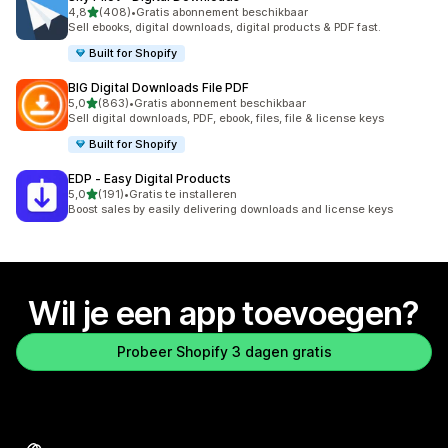
van 5 sterren
4,8
(408)
•
Gratis abonnement beschikbaar
408 recensies in totaal
Sell ebooks, digital downloads, digital products & PDF fast.
Built for Shopify
BIG Digital Downloads File PDF
van 5 sterren
5,0
(863)
•
Gratis abonnement beschikbaar
863 recensies in totaal
Sell digital downloads, PDF, ebook, files, file & license keys
Built for Shopify
EDP ‑ Easy Digital Products
van 5 sterren
5,0
(191)
•
Gratis te installeren
191 recensies in totaal
Boost sales by easily delivering downloads and license keys
Wil je een app toevoegen?
Probeer Shopify 3 dagen gratis