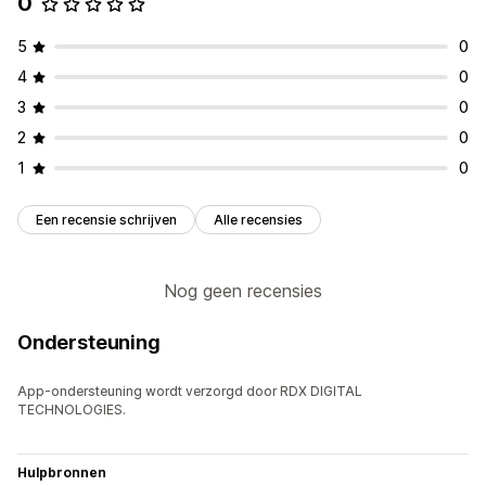
0
5
0
4
0
3
0
2
0
1
0
Een recensie schrijven
Alle recensies
Nog geen recensies
Ondersteuning
App-ondersteuning wordt verzorgd door RDX DIGITAL
TECHNOLOGIES.
Hulpbronnen