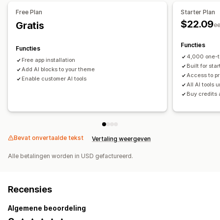
Free Plan
Starter Plan
$22.09
Gratis
e
Functies
Functies
4,000 one-t
Free app installation
Built for sta
Add AI blocks to your theme
Access to p
Enable customer AI tools
All AI tools 
Buy credits
Bevat onvertaalde tekst
Vertaling weergeven
Alle betalingen worden in USD gefactureerd.
Recensies
Algemene beoordeling