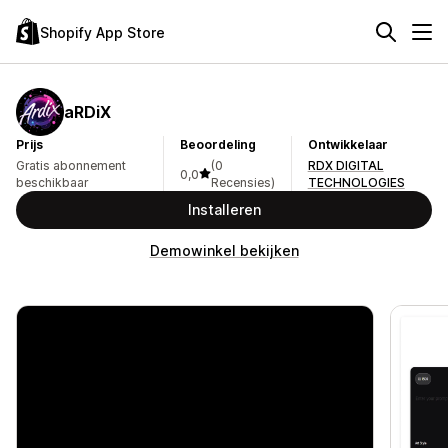
Shopify App Store
aRDiX
Prijs
Beoordeling
Ontwikkelaar
Gratis abonnement
(0
RDX DIGITAL
0,0
beschikbaar
Recensies)
TECHNOLOGIES
Installeren
Demowinkel bekijken