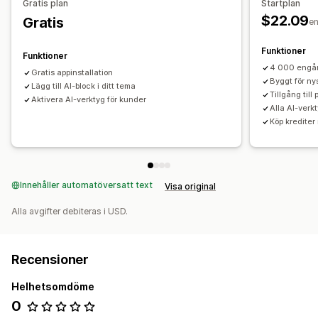
Gratis plan
Startplan
$22.09
Gratis
e
Funktioner
Funktioner
4 000 engån
Gratis appinstallation
Byggt för ny
Lägg till AI-block i ditt tema
Tillgång til
Aktivera AI-verktyg för kunder
Alla AI-verk
Köp krediter
Innehåller automatöversatt text
Visa original
Alla avgifter debiteras i USD.
Recensioner
Helhetsomdöme
0