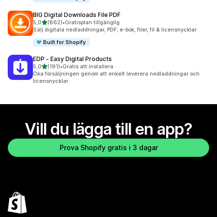
BIG Digital Downloads File PDF
av 5 stjärnor
5,0
(862)
•
Gratisplan tillgänglig
862 recensioner totalt
Sälj digitala nedladdningar, PDF, e-bok, filer, fil & licensnycklar
Built for Shopify
EDP ‑ Easy Digital Products
av 5 stjärnor
5,0
(191)
•
Gratis att installera
191 recensioner totalt
Öka försäljningen genom att enkelt leverera nedladdningar och
licensnycklar
Vill du lägga till en app?
Prova Shopify gratis i 3 dagar