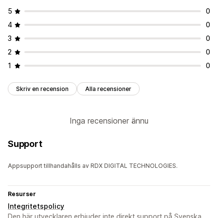
5
0
4
0
3
0
2
0
1
0
Skriv en recension
Alla recensioner
Inga recensioner ännu
Support
Appsupport tillhandahålls av RDX DIGITAL TECHNOLOGIES.
Resurser
Integritetspolicy
Den här utvecklaren erbjuder inte direkt support på Svenska.