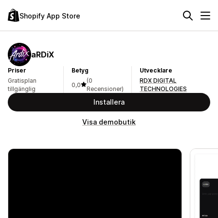
Shopify App Store
aRDiX
Priser
Betyg
Utvecklare
Gratisplan
(0
RDX DIGITAL
0,0
tillgänglig
Recensioner)
TECHNOLOGIES
Installera
Visa demobutik