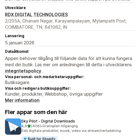
Utvecklare
RDX DIGITAL TECHNOLOGIES
2/205A, Dhanam Nagar, Karayampalayam, Mylampatti Post,
COIMBATORE, TN, 641062, IN
Lansering
5 januari 2026
Dataåtkomst
Appen behöver tillgång till följande data för att kunna fungera
med din butik. Läs mer om anledningen till detta i utvecklarens
integritetspolicy
.
Visa personal- och medarbetaruppgifter:
Butiksägare
Visa och redigera butiksuppgifter:
Kunder, produkter, Webbshop, övriga uppgifter
Mer information
Fler appar som den här
Sky Pilot ‑ Digital Downloads
av 5 stjärnor
4,8
(408)
•
Gratisplan tillgänglig
408 recensioner totalt
Sälj digitala produkter, musik, video via stream/nerladdning.
Built for Shopify