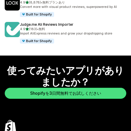
5つ星中
4.9
(8,878)
•
無料プランあり
合計レビュー数：8878件
Convert more with visual product reviews, superpowered by AI
Built for Shopify
Judge.me Ali Reviews Importer
5つ星中
4.9
(183)
•
無料
合計レビュー数：183件
Import AliExpress reviews and grow your dropshipping store
Built for Shopify
使ってみたいアプリがあり
ましたか？
Shopifyを3日間無料でお試しください