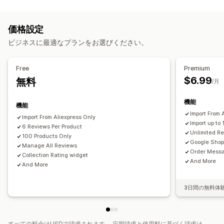
表示オプション
テスティモニアル
写真のレビュー
動画のレビュー
星評価
価格設定
評価
バッジ
カルーセル
メディアギャラリー
ビジネスに最適なプランをお選びください。
グリッドレイアウト
タブまたはサイドバー
レビュー一覧ページ
上位のレビュー
レビューのハイライト
レビューサマリー
Q&A
Free
Premium
商品のグループ化
絞り込み
リッチスニペット
$6.99
無料
/月
レビューの収集方法
メールリクエスト
ポップアップ
フォーム
機能
機能
インポートとエクスポート
レビューの移行
Import From
Import From Aliexpress Only
Import up to
レビューシンジケーション
6 Reviews Per Product
オートメーション
Unlimited Re
100 Products Only
カスタムリクエスト
Google Shop
Manage All Reviews
Order Mess
Collection Rating widget
And More
And More
3日間の無料体
すべての料金はUSDで請求されます。 定期請求と使用料に基づく請求は、