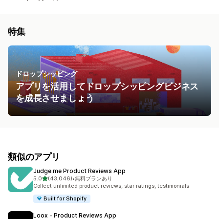
特集
ドロップシッピング
アプリを活用してドロップシッピングビジネス
を成長させましょう
類似のアプリ
Judge.me Product Reviews App
5つ星中
5.0
(43,046)
•
無料プランあり
合計レビュー数：43046件
Collect unlimited product reviews, star ratings, testimonials
Built for Shopify
Loox ‑ Product Reviews App