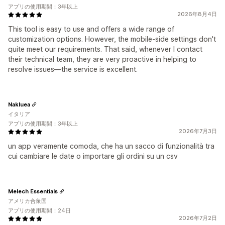
アプリの使用期間：3年以上
2026年8月4日
This tool is easy to use and offers a wide range of
customization options. However, the mobile-side settings don't
quite meet our requirements. That said, whenever I contact
their technical team, they are very proactive in helping to
resolve issues—the service is excellent.
Nakluea
イタリア
アプリの使用期間：3年以上
2026年7月3日
un app veramente comoda, che ha un sacco di funzionalità tra
cui cambiare le date o importare gli ordini su un csv
Melech Essentials
アメリカ合衆国
アプリの使用期間：24日
2026年7月2日