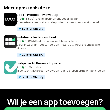
Meer apps zoals deze
Loox ‑ Product Reviews App
van 5 sterren
4,9
(8.870)
•
Gratis abonnement beschikbaar
8870 recensies in totaal
Converteer meer met visuele productreviews, versterkt door AI
Built for Shopify
Instafeed ‑ Instagram Feed
van 5 sterren
4,9
(1.928)
•
Gratis abonnement beschikbaar
1928 recensies in totaal
Geef Instagram-feeds, Reels en Insta-UGC weer als shoppable
video's
Built for Shopify
Judge.me Ali Reviews Importer
van 5 sterren
4,9
(182)
•
Gratis
182 recensies in totaal
Importeer AliExpress-reviews en laat je dropshippingwinkel groeien
Built for Shopify
Wil je een app toevoegen?