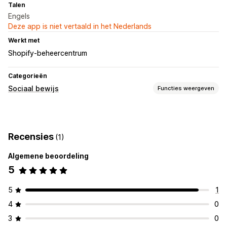
Talen
Engels
Deze app is niet vertaald in het Nederlands
Werkt met
Shopify-beheercentrum
Categorieën
Sociaal bewijs
Functies weergeven
Weergaveopties
Live verkeer
Recensies
(1)
Analytics
Algemene beoordeling
Betrokkenheid volgen
5
5
1
4
0
3
0