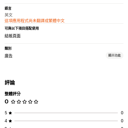
語言
英文
這項應用程式尚未翻譯成繁體中文
可與以下項目搭配使用
結帳頁面
類別
廣告
顯示功能
目標設定
受眾分群
類似受眾
人口資料
地點
AI 目標設定
再行銷
評論
行銷活動管理
整體評分
AI 最佳化
自動化行銷活動
出價最佳化
影片廣告
廣告交易
0
成效分析
成效追蹤
ROI 分析
轉換追蹤
單次獲客成本
控制面板
5
0
UTM 歸因
流量來源
4
0