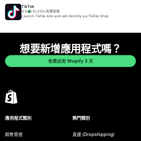
TikTok
滿分 5 顆星
4.8
(15,313)
•
免費安裝
共有 15313 則評價
Launch TikTok Ads and sell directly via TikTok Shop
想要新增應用程式嗎？
免費試用 Shopify 3 天
應用程式類別
熱門類別
銷售管道
直運 (Dropshipping)