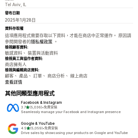
Tel Aviv, IL
發布日期
2025年1月28日
資料存取權
這項應用程式需要存取以下資料，才能在商店中正常運作。 原因請
參閱開發者的
隱私權政策
。
檢視顧客資料:
敏感資料、 裝置與活動資料
檢視員工與協作者資料:
商店擁有人
檢視與編輯商店資料:
顧客、 產品、 訂單、 商店分析、 線上商店
查看詳情
其他同類型應用程式
Facebook & Instagram
滿分 5 顆星
3.7
(5,036)
•
免費安裝
共有 5036 則評價
Seamlessly manage your Facebook and Instagram presence
Google & YouTube
滿分 5 顆星
4.5
(5,059)
•
免費安裝
共有 5059 則評價
Drive sales by showcasing your products on Google and YouTube