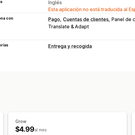
as
Inglés
Esta aplicación no está traducida al E
ona con
Pago
Cuentas de clientes
Panel de c
Translate & Adapt
orías
Entrega y recogida
Opciones de entrega
Fechas bloqueadas
Tiempos límite
M
Tiempos de preparación
Temporizado
Mensajes personalizados
Seguimiento en tiempo real
ETA
Grow
$4.99
al mes