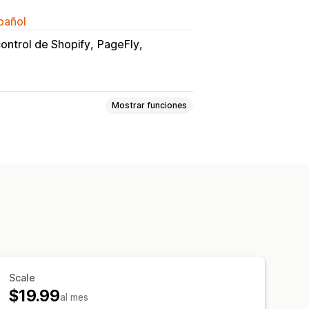
spañol
ontrol de Shopify
PageFly
Mostrar funciones
últiples sucursales
res de cuenta atrás
Scale
$19.99
al mes