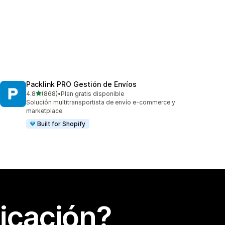
Packlink PRO Gestión de Envíos
de 5 estrellas
4.8
(868)
•
Plan gratis disponible
868 reseñas en total
Solución multitransportista de envío e-commerce y
marketplace
Built for Shopify
icación?