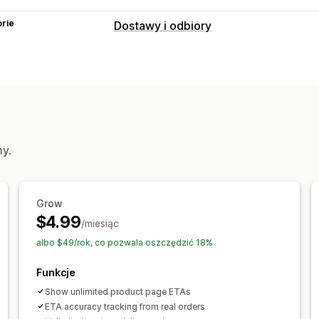
rie
Dostawy i odbiory
Opcje dostawy
Blokowanie dat
Czas wysyłki
Wiele l
Zegary do odliczania
Wiadomości ni
Śledzenie w czasie rzeczywistym
Szacowany czas dostawy
my.
Grow
$4.99
/miesiąc
albo $49/rok, co pozwala oszczędzić 18%
Funkcje
Show unlimited product page ETAs
ETA accuracy tracking from real orders