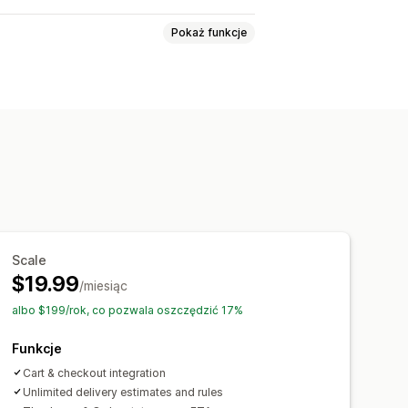
Pokaż funkcje
okalizacji
Czas przygotowania
estandardowe
Scale
$19.99
/miesiąc
albo $199/rok, co pozwala oszczędzić 17%
Funkcje
Cart & checkout integration
Unlimited delivery estimates and rules