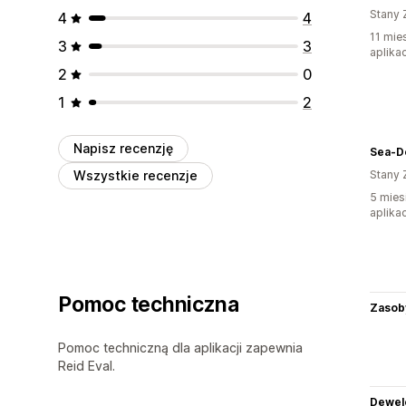
Stany 
4
4
11 mie
3
3
aplikac
2
0
1
2
Napisz recenzję
Sea-D
Wszystkie recenzje
Stany 
5 mies
aplikac
Pomoc techniczna
Zasob
Pomoc techniczną dla aplikacji zapewnia
Reid Eval.
Dewel