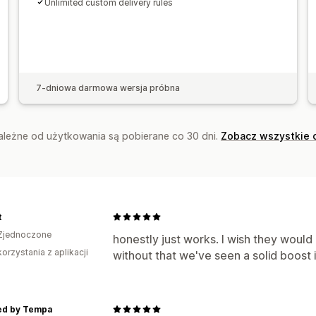
Unlimited custom delivery rules
7-dniowa darmowa wersja próbna
zależne od użytkowania są pobierane co 30 dni.
Zobacz wszystkie 
t
Zjednoczone
honestly just works. I wish they woul
korzystania z aplikacji
without that we've seen a solid boost 
hed by Tempa