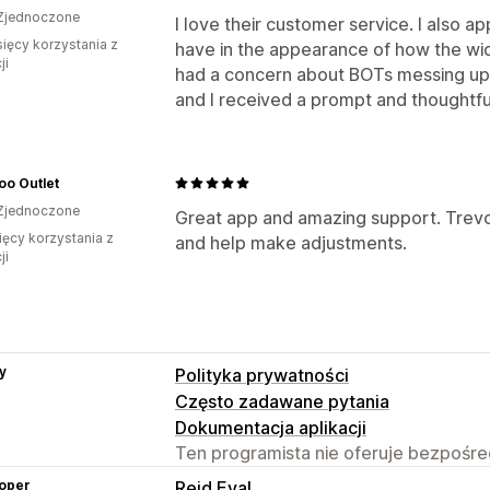
Zjednoczone
I love their customer service. I also 
sięcy korzystania z
have in the appearance of how the wid
ji
had a concern about BOTs messing up 
and I received a prompt and thoughtfu
oo Outlet
Zjednoczone
Great app and amazing support. Trevor
ięcy korzystania z
and help make adjustments.
ji
y
Polityka prywatności
Często zadawane pytania
Dokumentacja aplikacji
Ten programista nie oferuje bezpośred
oper
Reid Eval