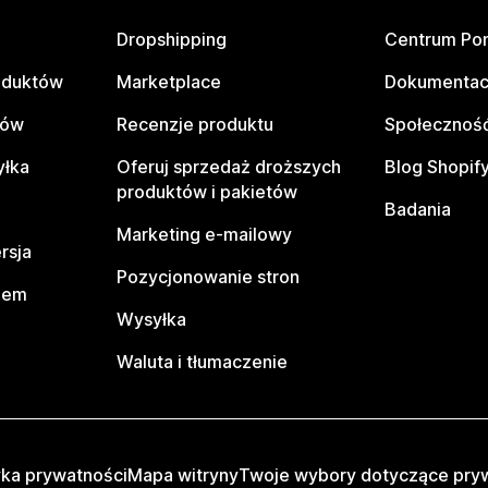
Dropshipping
Centrum Po
oduktów
Marketplace
Dokumentac
tów
Recenzje produktu
Społeczność
yłka
Oferuj sprzedaż droższych
Blog Shopif
produktów i pakietów
Badania
Marketing e-mailowy
rsja
Pozycjonowanie stron
pem
Wysyłka
Waluta i tłumaczenie
yka prywatności
Mapa witryny
Twoje wybory dotyczące pry