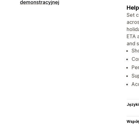
demonstracyjnej
Help
Set c
acros
holid
ETA a
and s
Sho
Com
Per
Sup
Acc
Języki
Współ