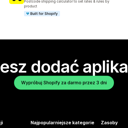
Postcode shipping calculator to set rates & rules by
product
Built for Shopify
esz dodać aplika
Wypróbuj Shopify za darmo przez 3 dni
ji
Najpopularniejsze kategorie
Zasoby