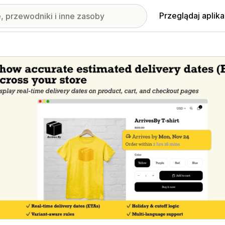
Przeglądaj aplika
nione obrazy w galerii