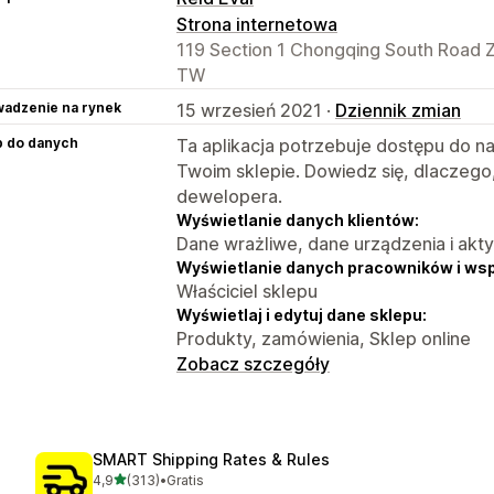
Strona internetowa
119 Section 1 Chongqing South Road Zh
TW
adzenie na rynek
15 wrzesień 2021 ·
Dziennik zmian
p do danych
Ta aplikacja potrzebuje dostępu do n
Twoim sklepie. Dowiedz się, dlaczego
dewelopera.
Wyświetlanie danych klientów:
Dane wrażliwe, dane urządzenia i akt
Wyświetlanie danych pracowników i ws
Właściciel sklepu
Wyświetlaj i edytuj dane sklepu:
Produkty, zamówienia, Sklep online
Zobacz szczegóły
SMART Shipping Rates & Rules
na 5 gwiazdek
4,9
(313)
•
Gratis
Łączna liczba recenzji: 313