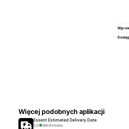
Wprow
Dostę
Więcej podobnych aplikacji
Essent Estimated Delivery Date
na 5 gwiazdek
5,0
(863)
•
Gratis
Łączna liczba recenzji: 863