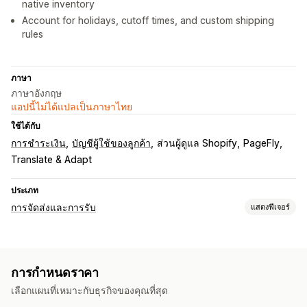
native inventory
Account for holidays, cutoff times, and custom shipping
rules
ภาษา
ภาษาอังกฤษ
แอปนี้ไม่ได้แปลเป็นภาษาไทย
ใช้ได้กับ
การชำระเงิน
บัญชีผู้ใช้ของลูกค้า
ส่วนผู้ดูแล Shopify
PageFly
Translate & Adapt
ประเภท
การจัดส่งและการรับ
แสดงฟีเจอร์
ตัวเลือกการจัดส่ง
บล็อกวันที่
เวลาตัดรอบ
หลายตำแหน่งที่ตั้ง
เวลาเตรียมตัว
การกำหนดราคา
ตัวนับเวลาถอยหลัง
ข้อความที่กำหนดเอง
เลือกแผนที่เหมาะกับธุรกิจของคุณที่สุด
การติดตามแบบเรียลไทม์