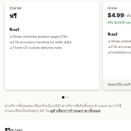
เวลาถึงโดยประมาณ
Starter
Grow
$4.99
ฟรี
/ เดื
หรือ $49/ปี แล
ฟีเจอร์
ฟีเจอร์
Show unlimited product page ETAs
Show unlimi
ETA accuracy tracking for order data
ETA accuracy
Three (3) custom delivery rules
Unlimited cu
ทดลองใช้งานฟรี 
ค่าบริการทั้งหมดจะเรียกเก็บเป็น USD ค่าบริการที่เกิดขึ้นประจำและตามการใช้
งานจะเรียกเก็บเงินทุกๆ 30 วัน
ดูตัวเลือกการกำหนดราคาทั้งหมด
รีวิว
(46)