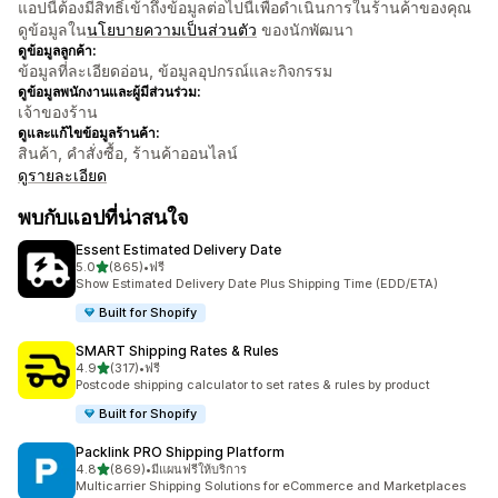
แอปนี้ต้องมีสิทธิ์เข้าถึงข้อมูลต่อไปนี้เพื่อดำเนินการในร้านค้าของคุณ
ดูข้อมูลใน
นโยบายความเป็นส่วนตัว
ของนักพัฒนา
ดูข้อมูลลูกค้า:
ข้อมูลที่ละเอียดอ่อน, ข้อมูลอุปกรณ์และกิจกรรม
ดูข้อมูลพนักงานและผู้มีส่วนร่วม:
เจ้าของร้าน
ดูและแก้ไขข้อมูลร้านค้า:
สินค้า, คำสั่งซื้อ, ร้านค้าออนไลน์
ดูรายละเอียด
พบกับแอปที่น่าสนใจ
Essent Estimated Delivery Date
เต็ม 5 ดาว
5.0
(865)
•
ฟรี
ทั้งหมด 865 รีวิว
Show Estimated Delivery Date Plus Shipping Time (EDD/ETA)
Built for Shopify
SMART Shipping Rates & Rules
เต็ม 5 ดาว
4.9
(317)
•
ฟรี
ทั้งหมด 317 รีวิว
Postcode shipping calculator to set rates & rules by product
Built for Shopify
Packlink PRO Shipping Platform
เต็ม 5 ดาว
4.8
(869)
•
มีแผนฟรีให้บริการ
ทั้งหมด 869 รีวิว
Multicarrier Shipping Solutions for eCommerce and Marketplaces