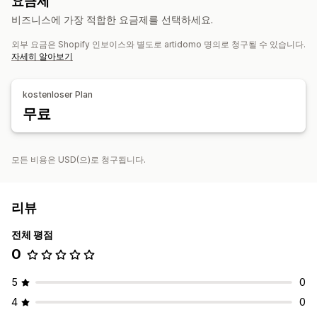
요금제
제품
비즈니스에 가장 적합한 요금제를 선택하세요.
음료수
명절 선물
홈 인테리어
월 아트
외부 요금은 Shopify 인보이스와 별도로 artidomo 명의로 청구될 수 있습니다.
배송 옵션
자세히 알아보기
브랜드 없는 제품
맞춤형 배송
실시간 업데이트
주문 추적
kostenloser Plan
무료
모든 비용은 USD(으)로 청구됩니다.
리뷰
전체 평점
0
5
0
4
0