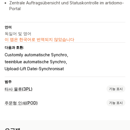
Zentrale Auftragsübersicht und Statuskontrolle im artidomo-
Portal
언어
독일어 및 영어
이 앱은 한국어로 번역되지 않았습니다
다음과 호환:
Customily automatische Synchro
teeinblue automatische Synchro
Upload-Lift Datei-Synchronisat
범주
타사 물류(3PL)
기능 표시
주문 관리
주문형 인쇄(POD)
기능 표시
주문 처리
주문 라우팅
사용자 지정 패키지
추적 링크
제품 맞춤 설정
재고 관리
사용자 지정 패키지
실물 모형 생성기
사은품
개인 맞춤 설정
자동 동기화
재고 조정
다중 창고
SKU 매핑