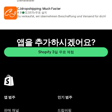
Dienstleister
CJdropshipping: Much Faster
별 5개 중
4.9
(2,551)
•
무료 설치
총 리뷰 2551개
Du verkaufst, wir übernehmen Beschaffung und Versand für dich!
앱을 추가하시겠어요?
Shopify 3일 무료 체험
앱 범주
인기 범주
판매 채널
드랍쉬핑