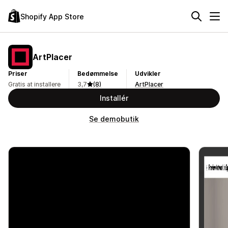
Shopify App Store
ArtPlacer
Priser
Bedømmelse
Udvikler
Gratis at installere
3,7
(8)
ArtPlacer
Installér
Se demobutik