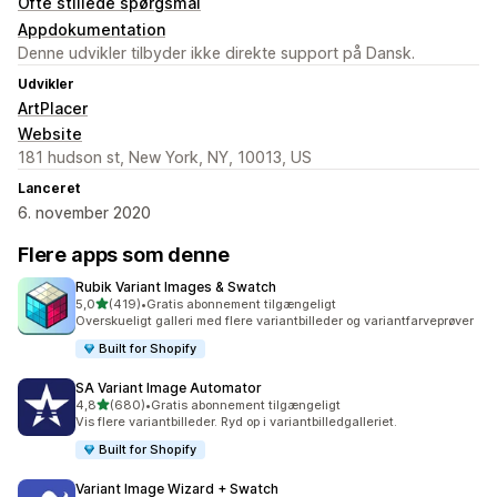
Ofte stillede spørgsmål
Appdokumentation
Denne udvikler tilbyder ikke direkte support på Dansk.
Udvikler
ArtPlacer
Website
181 hudson st, New York, NY, 10013, US
Lanceret
6. november 2020
Flere apps som denne
Rubik Variant Images & Swatch
ud af 5 stjerner
5,0
(419)
•
Gratis abonnement tilgængeligt
419 anmeldelser i alt
Overskueligt galleri med flere variantbilleder og variantfarveprøver
Built for Shopify
SA Variant Image Automator
ud af 5 stjerner
4,8
(680)
•
Gratis abonnement tilgængeligt
680 anmeldelser i alt
Vis flere variantbilleder. Ryd op i variantbilledgalleriet.
Built for Shopify
Variant Image Wizard + Swatch