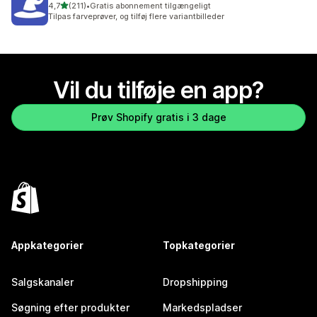
ud af 5 stjerner
4,7
(211)
•
Gratis abonnement tilgængeligt
211 anmeldelser i alt
Tilpas farveprøver, og tilføj flere variantbilleder
Vil du tilføje en app?
Prøv Shopify gratis i 3 dage
Appkategorier
Topkategorier
Salgskanaler
Dropshipping
Søgning efter produkter
Markedspladser