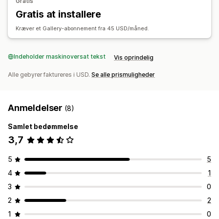
Gratis
Gratis at installere
Kræver et Gallery-abonnement fra 45 USD/måned.
Indeholder maskinoversat tekst
Vis oprindelig
Alle gebyrer faktureres i USD.
Se alle prismuligheder
Anmeldelser
(8)
Samlet bedømmelse
3,7
5
5
4
1
3
0
2
2
1
0