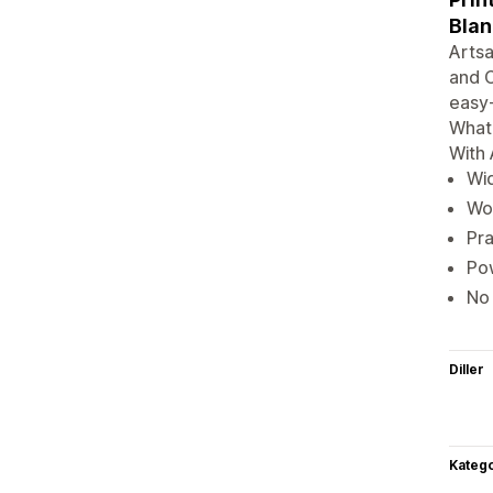
Blan
Artsa
and C
easy-
What'
With 
Wid
Wor
Pra
Pow
No 
Diller
Katego