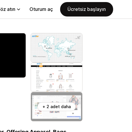
öz atın
Oturum aç
Ücretsiz başlayın
+ 2 adet daha
. Offering Apparel, Bags,