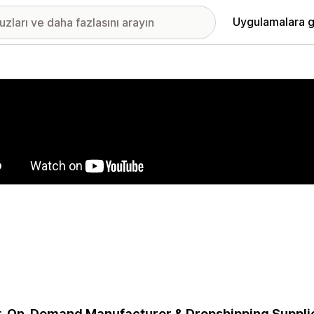
Uygulamalara g
ıkan görsel galerisi
t-On-Demand Manufacturer & Dropshipping Supplier