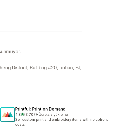
 sunmuyor.
g District, Building #20, putian, FJ,
Printful: Print on Demand
5 yıldız üzerinden
4,8
(3.707)
•
Ücretsiz yükleme
toplam 3707 değerlendirme
Sell custom print and embroidery items with no upfront
costs