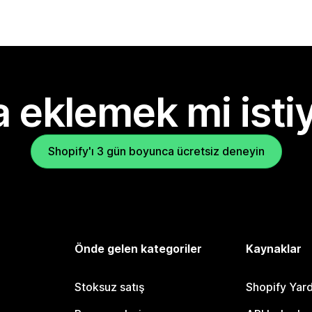
 eklemek mi isti
Shopify'ı 3 gün boyunca ücretsiz deneyin
Önde gelen kategoriler
Kaynaklar
Stoksuz satış
Shopify Yar