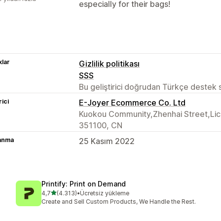
especially for their bags!
lar
Gizlilik politikası
SSS
Bu geliştirici doğrudan Türkçe destek
rici
E-Joyer Ecommerce Co. Ltd
Kuokou Community,Zhenhai Street,Lichen
351100, CN
lanma
25 Kasım 2022
Printify: Print on Demand
5 yıldız üzerinden
4,7
(4.313)
•
Ücretsiz yükleme
toplam 4313 değerlendirme
Create and Sell Custom Products, We Handle the Rest.