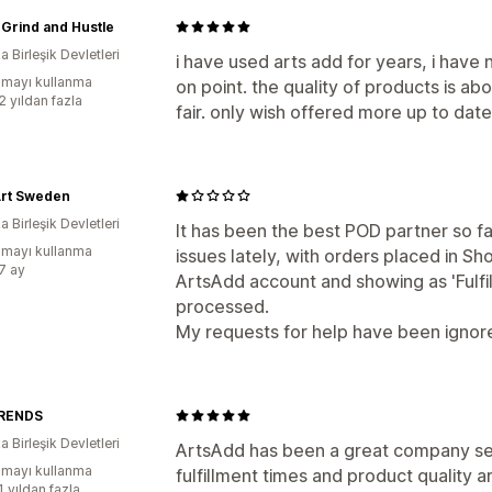
Grind and Hustle
 Birleşik Devletleri
i have used arts add for years, i have 
mayı kullanma
on point. the quality of products is ab
2 yıldan fazla
fair. only wish offered more up to dat
Art Sweden
 Birleşik Devletleri
It has been the best POD partner so far
mayı kullanma
issues lately, with orders placed in Sh
:7 ay
ArtsAdd account and showing as 'Fulf
processed.
My requests for help have been ignore
RENDS
 Birleşik Devletleri
ArtsAdd has been a great company ser
mayı kullanma
fulfillment times and product qualit
1 yıldan fazla