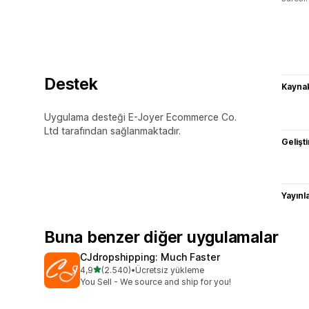
Destek
Kaynak
Uygulama desteği E-Joyer Ecommerce Co.
Ltd tarafından sağlanmaktadır.
Gelişti
Yayın
Buna benzer diğer uygulamalar
CJdropshipping: Much Faster
5 yıldız üzerinden
4,9
(2.540)
•
Ücretsiz yükleme
toplam 2540 değerlendirme
You Sell - We source and ship for you!