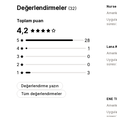
Değerlendirmeler
Nurse 
(32)
Amerika
Uygula
Toplam puan
süresi:
4,2
5
28
Lana 
4
1
Amerika
3
0
Uygula
2
0
süresi
1
3
Değerlendirme yazın
Tüm değerlendirmeler
ENE T
Amerika
Uygula
süresi: