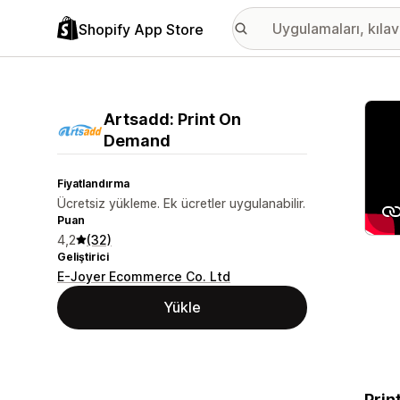
Shopify App Store
Öne ç
Artsadd: Print On
Demand
Fiyatlandırma
Ücretsiz yükleme. Ek ücretler uygulanabilir.
Puan
4,2
(32)
Geliştirici
E-Joyer Ecommerce Co. Ltd
Yükle
Prin