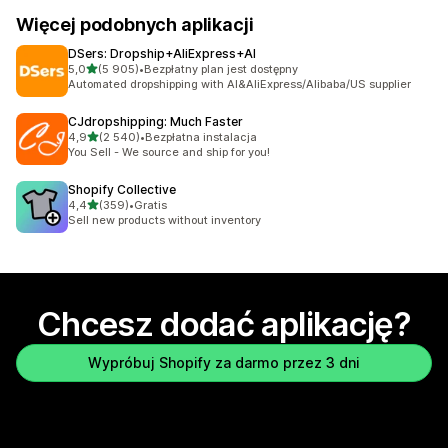
Więcej podobnych aplikacji
DSers: Dropship+AliExpress+AI
na 5 gwiazdek
5,0
(5 905)
•
Bezpłatny plan jest dostępny
Łączna liczba recenzji: 5905
Automated dropshipping with AI&AliExpress/Alibaba/US supplier
CJdropshipping: Much Faster
na 5 gwiazdek
4,9
(2 540)
•
Bezpłatna instalacja
Łączna liczba recenzji: 2540
You Sell - We source and ship for you!
Shopify Collective
na 5 gwiazdek
4,4
(359)
•
Gratis
Łączna liczba recenzji: 359
Sell new products without inventory
Chcesz dodać aplikację?
Wypróbuj Shopify za darmo przez 3 dni