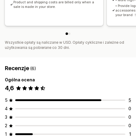
Product and shipping costs are billed only when a
• Provide log
sale is made in your store.
accessories 
your brand 
Wszystkie opłaty są naliczane w USD. Opłaty cykliczne i zależne od
użytkowania są pobierane co 30 dni.
Recenzje
(6)
Ogólna ocena
4,6
5
5
4
0
3
0
2
0
1
1