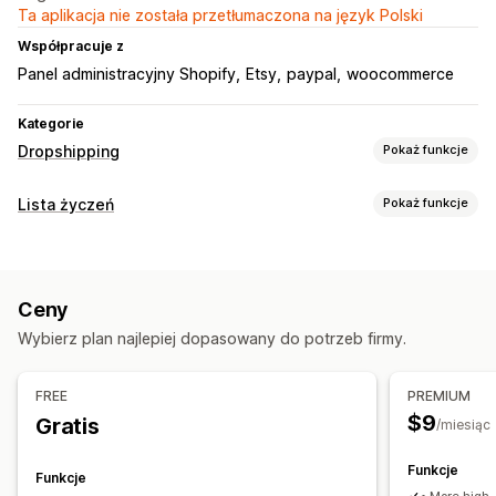
Ta aplikacja nie została przetłumaczona na język Polski
Współpracuje z
Panel administracyjny Shopify
Etsy
paypal
woocommerce
Kategorie
Dropshipping
Pokaż funkcje
Produkty, które możesz sprzedawać
Lista życzeń
Pokaż funkcje
Ubrania i akcesoria
Sztuka i rękodzieło
Dojrzałe produkty
Zarządzanie listą
Miejsca pozyskiwania
Pulpit
Wiele list
Import i eksport
Dodaj do koszyka
Chiny
Dalekie Wyspy Mniejsze Stanów Zjednoczonych
Ceny
Analiza konwersji
Francja
Niemcy
SRA Hongkong (Chiny)
Wybierz plan najlepiej dopasowany do potrzeb firmy.
Dostosowanie
Stany Zjednoczone
Szwajcaria
Szwecja
Włochy
Niestandardowy branding
Ikony niestandardowe
FREE
PREMIUM
$9
Gratis
/miesiąc
Funkcje
Funkcje
• More high-