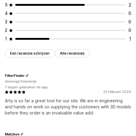
5
2
4
0
3
0
2
0
1
1
Een recensie schrijven
Alle recensies
FilterFinder
Verenigd Koninkrijk
7 dagen gebruiken de app
22 februari 2024
Arty is so far a great tool for our site. We are in engineering
and hands on work so supplying the customers with 3D models
before they order is an invaluable value add.
Matzbox