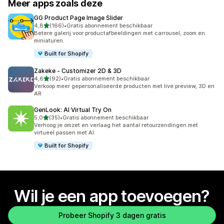
Meer apps zoals deze
GG Product Page Image Slider
van 5 sterren
4,8
(166)
•
Gratis abonnement beschikbaar
166 recensies in totaal
Betere galerij voor productafbeeldingen met carrousel, zoom en
miniaturen.
Built for Shopify
Zakeke ‑ Customizer 2D & 3D
van 5 sterren
4,6
(92)
•
Gratis abonnement beschikbaar
92 recensies in totaal
Verkoop meer gepersonaliseerde producten met live preview, 3D en
AR
GenLook: AI Virtual Try On
van 5 sterren
5,0
(35)
•
Gratis abonnement beschikbaar
35 recensies in totaal
Verhoog je omzet en verlaag het aantal retourzendingen met
virtueel passen met AI.
Built for Shopify
Wil je een app toevoegen?
Probeer Shopify 3 dagen gratis