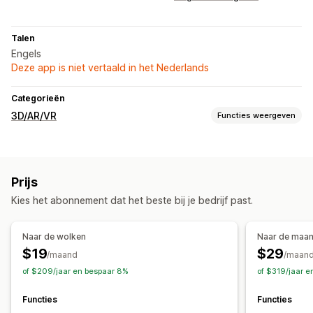
Talen
Engels
Deze app is niet vertaald in het Nederlands
Categorieën
3D/AR/VR
Functies weergeven
Visualisatie
3D-modellen
Augmented reality
Ingesloten viewer
Prijs
Zoomen
Kies het abonnement dat het beste bij je bedrijf past.
Aanpassing
Varianten
Tekst
Kleur
Mobiel responsief
Naar de wolken
Naar de maa
$19
$29
/maand
/maan
of $209/jaar en bespaar 8%
of $319/jaar 
Functies
Functies