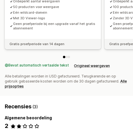
Onbeperkt aantal weergaven
Onbeperkt a
50 producten voor weergave
100 product
Eén wildcard-domein
Eén wildcar
Met 3D Viewer-logo
Zonder 3D V
Geen proefperiode bij een upgrade vanaf het gratis
Geen proefpe
abonnement
abonnement
Gratis proefperiode van 14 dagen
Gratis proefp
Bevat automatisch vertaalde tekst
Origineel weergeven
Alle betalingen worden in USD gefactureerd. Terugkerende en op
gebruik gebaseerde kosten worden om de 30 dagen gefactureerd.
Alle
prijsopties
Recensies
(3)
Algemene beoordeling
2