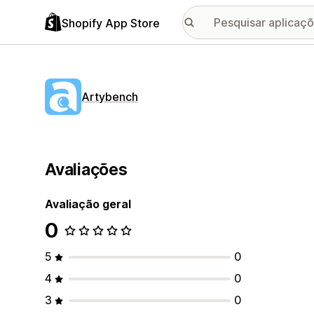
Shopify App Store
Artybench
Avaliações
Avaliação geral
0
5
0
4
0
3
0