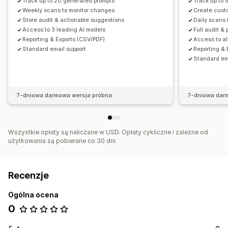
Track up to 20 generated prompts
Track up to 
Weekly scans to monitor changes
Create cust
Store audit & actionable suggestions
Daily scans f
Access to 3 leading AI models
Full audit &
Reporting & Exports (CSV/PDF)
Access to al
Standard email support
Reporting & 
Standard em
7-dniowa darmowa wersja próbna
7-dniowa dar
Wszystkie opłaty są naliczane w USD. Opłaty cykliczne i zależne od
użytkowania są pobierane co 30 dni.
Recenzje
Ogólna ocena
0