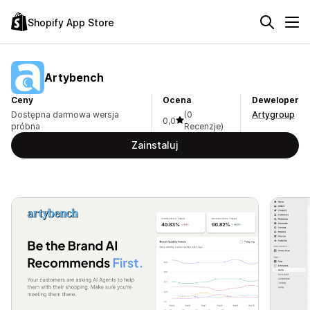
Shopify App Store
Artybench
Ceny
Ocena
Deweloper
Dostępna darmowa wersja
(0
Artygroup
0,0
próbna
Recenzje)
Zainstaluj