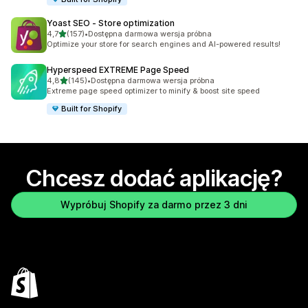
Yoast SEO ‑ Store optimization
na 5 gwiazdek
4,7
(157)
•
Dostępna darmowa wersja próbna
Łączna liczba recenzji: 157
Optimize your store for search engines and AI-powered results!
Hyperspeed EXTREME Page Speed
na 5 gwiazdek
4,8
(145)
•
Dostępna darmowa wersja próbna
Łączna liczba recenzji: 145
Extreme page speed optimizer to minify & boost site speed
Built for Shopify
Chcesz dodać aplikację?
Wypróbuj Shopify za darmo przez 3 dni