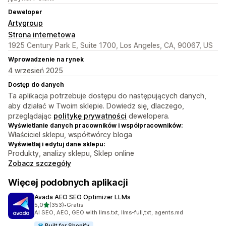
Deweloper
Artygroup
Strona internetowa
1925 Century Park E, Suite 1700, Los Angeles, CA, 90067, US
Wprowadzenie na rynek
4 wrzesień 2025
Dostęp do danych
Ta aplikacja potrzebuje dostępu do następujących danych,
aby działać w Twoim sklepie. Dowiedz się, dlaczego,
przeglądając
politykę prywatności
dewelopera.
Wyświetlanie danych pracowników i współpracowników:
Właściciel sklepu, współtwórcy bloga
Wyświetlaj i edytuj dane sklepu:
Produkty, analizy sklepu, Sklep online
Zobacz szczegóły
Więcej podobnych aplikacji
Avada AEO SEO Optimizer LLMs
na 5 gwiazdek
5,0
(353)
•
Gratis
Łączna liczba recenzji: 353
AI SEO, AEO, GEO with llms.txt, llms-full,txt, agents.md
Built for Shopify