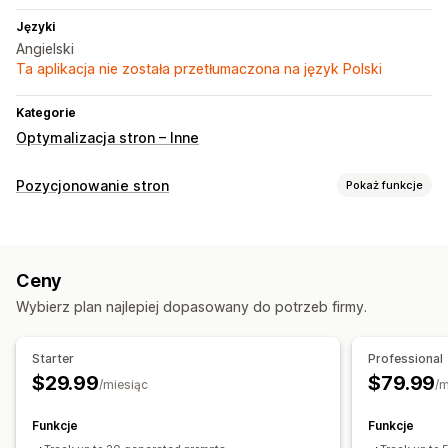
Języki
Angielski
Ta aplikacja nie została przetłumaczona na język Polski
Kategorie
Optymalizacja stron – Inne
Pozycjonowanie stron
Pokaż funkcje
Narzędzia SEO
Nazwy plików
Generowanie treści przy pomocy AI
Ceny
Optymalizacja obrazów
Optymalizacja zawartości
Wybierz plan najlepiej dopasowany do potrzeb firmy.
Optymalizacja metadanych
Monitorowanie wydajności
Starter
Professional
Wynik SEO
Analizy
Analizy konkurencji
Analizy zawartości
$29.99
$79.99
/miesiąc
/m
Śledzenie
Śledzenie pozycji
Funkcje
Funkcje