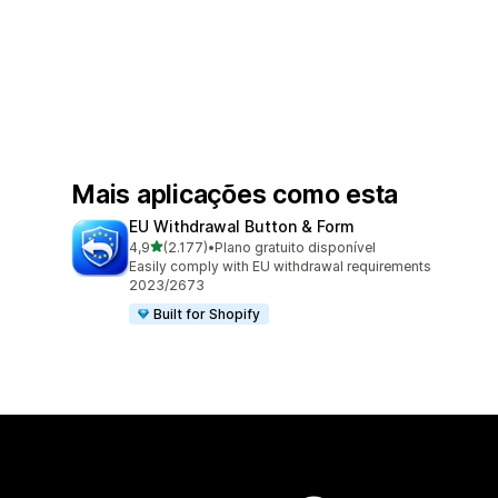
Mais aplicações como esta
EU Withdrawal Button & Form
de 5 estrelas
4,9
(2.177)
•
Plano gratuito disponível
2177 total de avaliações
Easily comply with EU withdrawal requirements
2023/2673
Built for Shopify