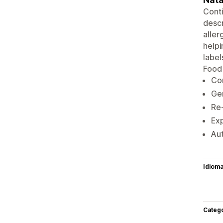
Conti
descr
aller
helpi
label
Food
Con
Gen
Re-
Exp
Aut
Idiom
Categ