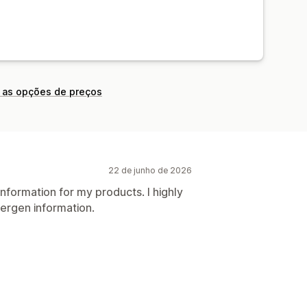
 as opções de preços
22 de junho de 2026
information for my products. I highly
ergen information.