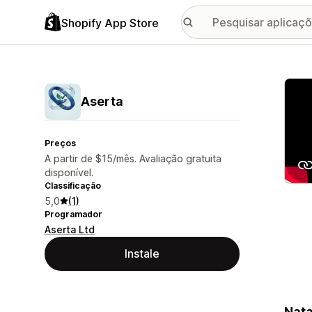
Shopify App Store
Galer
Aserta
Preços
A partir de $15/mês. Avaliação gratuita
disponível.
Classificação
5,0
(1)
Programador
Aserta Ltd
Instale
Nata