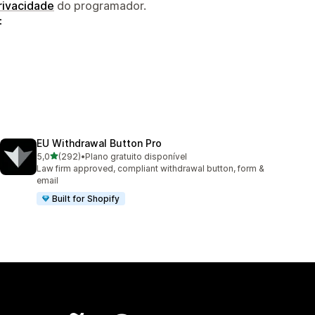
privacidade
do programador.
:
EU Withdrawal Button Pro
de 5 estrelas
5,0
(292)
•
Plano gratuito disponível
292 total de avaliações
Law firm approved, compliant withdrawal button, form &
email
Built for Shopify