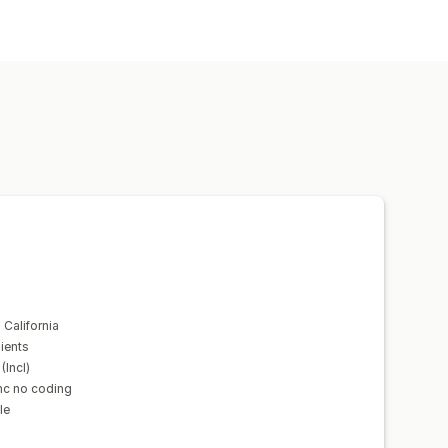
California
dients
(Incl)
nc no coding
le