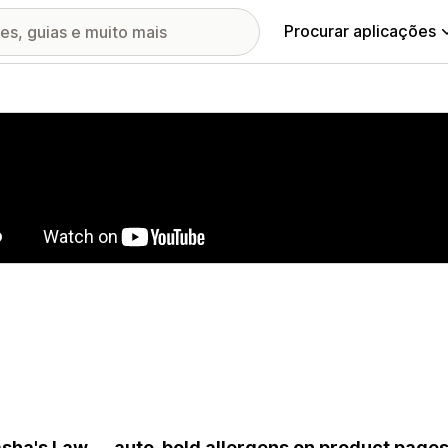
Procurar aplicações
ia de imagens em destaque
sha's Law — auto-bold allergens on product page