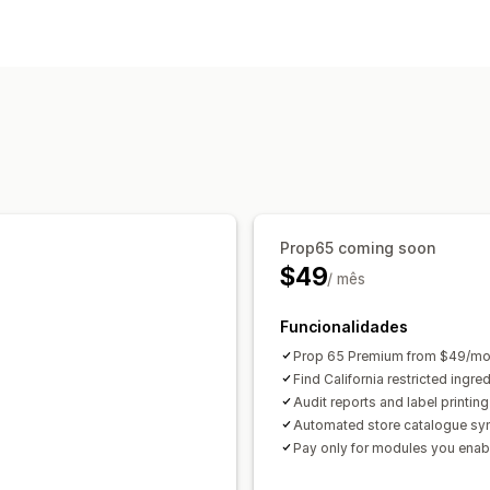
Conformidade
Avisos de produtos
Prop65 coming soon
$49
/ mês
Funcionalidades
Prop 65 Premium from $49/mo 
Find California restricted ingre
Audit reports and label printing 
Automated store catalogue sy
Pay only for modules you enab