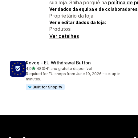
sua loja. Saiba porquê na
política de 
Ver dados da equipa e de colaboradores
Proprietário da loja
Ver e editar dados da loja:
Produtos
Ver detalhes
Revoq ‑ EU Withdrawal Button
de 5 estrelas
4,9
(483)
•
Plano gratuito disponível
483 total de avaliações
Required for EU shops from June 19, 2026 – set up in
minutes.
Built for Shopify