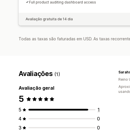
Full product auditing dashboard access
Avaliação gratuita de 14 dia
Todas as taxas são faturadas em USD. As taxas recorrente
Avaliações
Sarahs
(1)
Reino 
Aprox
Avaliação geral
usando
5
5
1
4
0
3
0