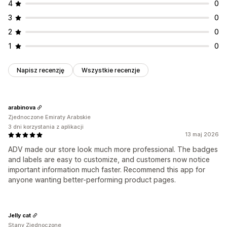
4
0
Dymki podpowiedzi
Przesyłanie pliku
Wykres pływający
Konwersja jednostek
Tłumaczenie
3
0
Responsywność na urządzeniach mobilnych
Strona produktu
2
0
Dla konkretnego urządzenia
Planowanie
Responsywność na urządzeniach mobilnych
1
0
Pozycja ikony
Pozycja ręczna
Pozycja automatyczna
Strona kolekcji
Napisz recenzję
Wszystkie recenzje
Strona główna
Strony produktu
Strona wyszukiwania
arabinova
Zjednoczone Emiraty Arabskie
3 dni korzystania z aplikacji
13 maj 2026
ADV made our store look much more professional. The badges
and labels are easy to customize, and customers now notice
important information much faster. Recommend this app for
anyone wanting better-performing product pages.
Jelly cat
Stany Zjednoczone