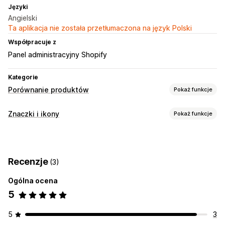
Języki
Angielski
Ta aplikacja nie została przetłumaczona na język Polski
Współpracuje z
Panel administracyjny Shopify
Kategorie
Porównanie produktów
Pokaż funkcje
Narzędzia porównawcze
Znaczki i ikony
Pokaż funkcje
Tabela porównawcza
Wyskakujące okienka
Typy ikon
Tabele rozmiarów
Wiele produktów
Warianty
Niestandardowe
Gwarancja jakości
Płatność
Specyfikacje
Rekomendacje
Filtrowanie i sortowanie
Recenzje
(3)
Funkcje produktu
Banery sprzedaży
Zabezpieczenia
Pokazywanie i ukrywanie
Obrazy
Analizy
Wysyłka
Media społecznościowe
Zaufanie
Gwarancja
Ogólna ocena
Opcje wyświetlania
5
Dostosowanie
Edytor „przeciągnij i upuść”
Układ tabeli
Animacje
Tła
Obramowanie
Kolory
Niestandardowy CSS
Kolor i czcionka
5
3
Niestandardowy tekst
Czcionki
Styl
Rozmiar
Ikony niestandardowe
Niestandardowy tekst
Wzorce