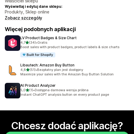
Właściciel sklepu
Wyświetlaj i edytuj dane sklepu:
Produkty, Sklep online
Zobacz szczegóły
Więcej podobnych aplikacji
LV Product Badges & Size Chart
na 5 gwiazdek
4,7
(34)
•
Gratis
Łączna liczba recenzji: 34
Boost sales with product badges, product labels & size charts
Built for Shopify
Libautech: Amazon Buy Button
na 5 gwiazdek
4,8
(51)
•
Bezpłatny plan jest dostępny
Łączna liczba recenzji: 51
Maximize your sales with the Amazon Buy Button Solution
AI Product Analyzer
na 5 gwiazdek
5,0
(1)
•
Dostępna darmowa wersja próbna
Łączna liczba recenzji: 1
Instant ChatGPT analysis button on every product page
Chcesz dodać aplikację?