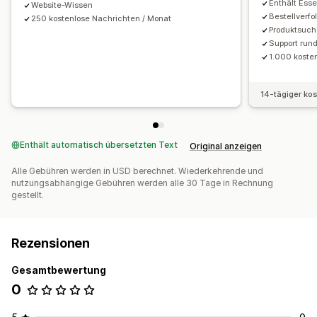
Enthält Esse
Website-Wissen
Bestellverf
250 kostenlose Nachrichten / Monat
Kampagnen verwalten
Produktsuch
Editor-Tool
Automatisierungen
Targeting
Segmentierung
Support run
1.000 koste
14-tägiger ko
Enthält automatisch übersetzten Text
Original anzeigen
Alle Gebühren werden in USD berechnet. Wiederkehrende und
nutzungsabhängige Gebühren werden alle 30 Tage in Rechnung
gestellt.
Rezensionen
Gesamtbewertung
0