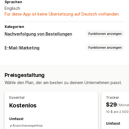
Sprachen
Englisch
Für diese App ist keine Übersetzung auf Deutsch vorhanden.
Kategorien
Nachverfolgung von Bestellungen
Funktionen anzeigen
Tracking
E-Mail-Marketing
Funktionen anzeigen
Seite für die Bestellungssuche
Tracking in Echtzeit
Kampagnentypen
Benutzerdefinierter Tracking-Link
E-Mail-Kampagnen
SMS-Kampagnen
Popups
Rabatte
Benachrichtigungen
Preisgestaltung
Werbeaktionen
Upselling-E-Mails
Cross-Selling-E-Mails
E-Mail
Wähle den Plan, der am besten zu deinem Unternehmen passt.
Warenkorb-E-Mails
Checkout-E-Mails
Exit-Intent
Abgebrochener Warenkorb
​Abgebrochene Suche​
Essential
Tracker
Willkommens-E-Mails
Follow-up-E-Mails
$29
Kostenlos
/ Mona
Preissenkungs-E-Mails
10 $ pro 2.50
E-Mails, wenn Produkte wieder vorrätig sind
Umfasst
Rückgewinnungs-E-Mails
Produktempfehlungen
Umfasst
Branchenexpertise
Produktrezensionen
Individuelle Kampagnen