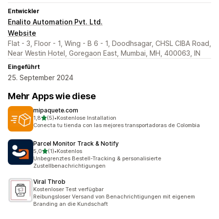
Entwickler
Enalito Automation Pvt. Ltd.
Website
Flat - 3, Floor - 1, Wing - B 6 - 1, Doodhsagar, CHSL CIBA Road,
Near Westin Hotel, Goregaon East, Mumbai, MH, 400063, IN
Eingeführt
25. September 2024
Mehr Apps wie diese
mipaquete.com
von 5 Sternen
1,8
(5)
•
Kostenlose Installation
5 Rezensionen insgesamt
Conecta tu tienda con las mejores transportadoras de Colombia
Parcel Monitor Track & Notify
von 5 Sternen
5,0
(1)
•
Kostenlos
1 Rezensionen insgesamt
Unbegrenztes Bestell-Tracking & personalisierte
Zustellbenachrichtigungen
Viral Throb
Kostenloser Test verfügbar
Reibungsloser Versand von Benachrichtigungen mit eigenem
Branding an die Kundschaft