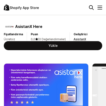
Shopify App Store
AsistanX Here
Fiyatlandırma
Puan
Geliştirici
Ücretsiz
0,0
(0 Değerlendirmeler)
AsistanX
Yükle