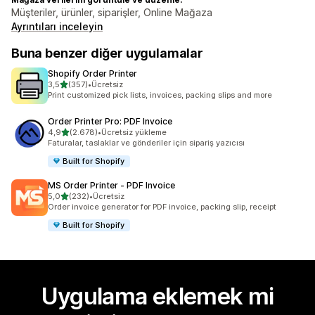
Müşteriler, ürünler, siparişler, Online Mağaza
Ayrıntıları inceleyin
Buna benzer diğer uygulamalar
Shopify Order Printer
5 yıldız üzerinden
3,5
(357)
•
Ücretsiz
toplam 357 değerlendirme
Print customized pick lists, invoices, packing slips and more
Order Printer Pro: PDF Invoice
5 yıldız üzerinden
4,9
(2.678)
•
Ücretsiz yükleme
toplam 2678 değerlendirme
Faturalar, taslaklar ve gönderiler için sipariş yazıcısı
Built for Shopify
MS Order Printer ‑ PDF Invoice
5 yıldız üzerinden
5,0
(232)
•
Ücretsiz
toplam 232 değerlendirme
Order invoice generator for PDF invoice, packing slip, receipt
Built for Shopify
Uygulama eklemek mi